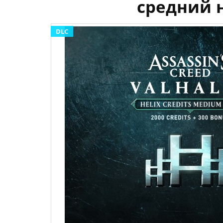
средний н
DLC