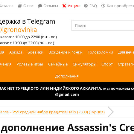
Каталог
О нас
Отзывы
Акции
FAQ
Как приобрест
ержка в Telegram
igronovinka
азов: с 10:00 до 22:00 (пн. - вс.)
ка: с 10:00 до 22:00 (пн. - вс.)
ия
Аркада
Боевики
Вождение и гонки
Головоломки
Для веч
чения
Ролевые игры
Семейные
Симуляторы
Спорт
Стратег
Дополнения
У ВАС НЕТ ТУРЕЦКОГО ИЛИ ИНДИЙСКОГО АККАУНТА, мы поможем соз
@gmail.com
галла – PS5 средний набор кредитов Helix (2300) (Турция)
дополнение Assassin's Cr