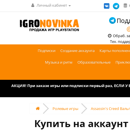
Личный кабинет
Подд
@
Обраб. зак
Тех. поддерж
Подписки
Создание аккаунта
Карты пополнен
Музыка и ритм
Образовательные
Приклю
АКЦИЯ! При заказе игры или подписки первый раз, ЕСЛИ 
Ролевые игры
Assassin's Creed Валь
Купить на аккаунт 