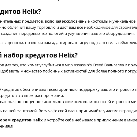
дитов Helix?
ительных предметов, включая эксклюзивные костюмы и уникальное в
но облегчит вашу торговлю и даст вам всё необходимое для строител
я создания передовых технологий и улучшения вашего оборудования.
асыщенным, позволяя вам адаптировать игру под ваш стиль геймплея.
 набор кредитов Helix?
 для тех, кто хочет углубиться в мир Assassin's Creed Вальгалла и п
и добавить множество побочных активностей для более полного погру
0 кредитов обеспечивают всестороннюю поддержку вашего игрового п
 кредитов в вашем распоряжении.
ивающая полноценное использование всех возможностей игрового ми
ашей фантазией. Rozvivajte свой клан, принимайте участие в грандио
ором кредитов Helix
и устройте себе небывалое приключение в мире
шениям!