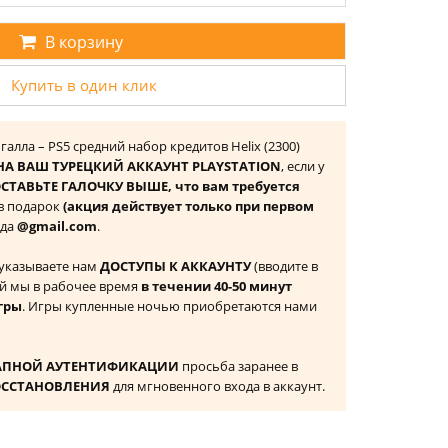
В корзину
Купить в один клик
ьгалла – PS5 средний набор кредитов Helix (2300)
НА ВАШ ТУРЕЦКИЙ АККАУНТ PLAYSTATION
, если у
СТАВЬТЕ ГАЛОЧКУ ВЫШЕ, что вам требуется
 в подарок
(акция действует только при первом
ида
@gmail.com
.
 указываете нам
ДОСТУПЫ К АККАУНТУ
(вводите в
й мы в рабочее время
в течении 40-50 минут
гры
. Игры купленные ночью приобретаются нами
АПНОЙ АУТЕНТИФИКАЦИИ
просьба заранее в
ОССТАНОВЛЕНИЯ
для мгновенного входа в аккаунт.