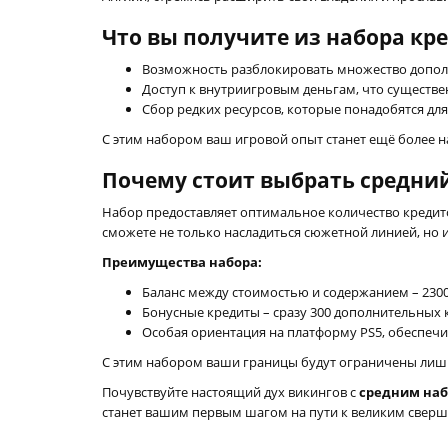
Что вы получите из набора кре
Возможность разблокировать множество дополн
Доступ к внутриигровым деньгам, что существен
Сбор редких ресурсов, которые понадобятся дл
С этим набором ваш игровой опыт станет ещё более н
Почему стоит выбрать средний
Набор предоставляет оптимальное количество кредитов
сможете не только насладиться сюжетной линией, но 
Преимущества набора:
Баланс между стоимостью и содержанием – 230
Бонусные кредиты – сразу 300 дополнительных
Особая ориентация на платформу PS5, обеспеч
С этим набором ваши границы будут ограничены лишь в
Почувствуйте настоящий дух викингов с
средним наб
станет вашим первым шагом на пути к великим свер