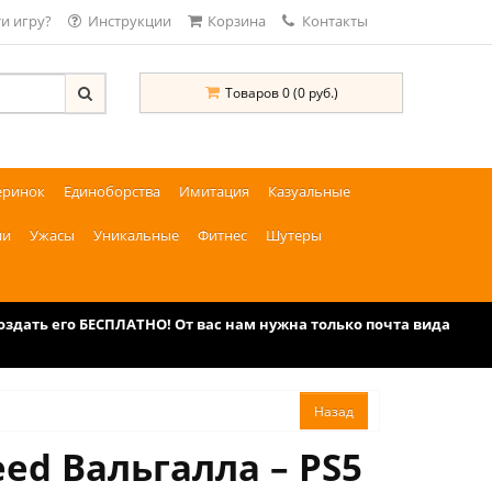
и игру?
Инструкции
Корзина
Контакты
Товаров 0 (0 руб.)
еринок
Единоборства
Имитация
Казуальные
ии
Ужасы
Уникальные
Фитнес
Шутеры
дать его БЕСПЛАТНО! От вас нам нужна только почта вида
eed Вальгалла – PS5