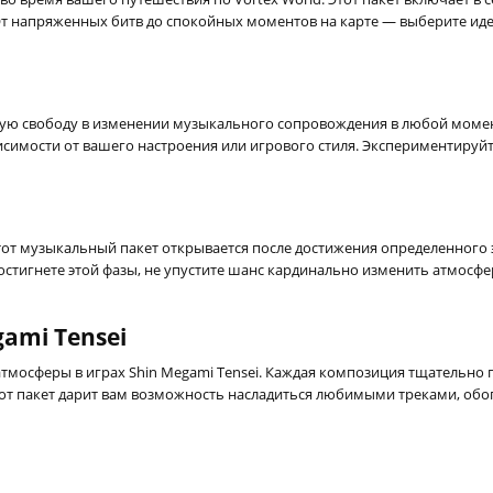
 От напряженных битв до спокойных моментов на карте — выберите и
лную свободу в изменении музыкального сопровождения в любой момен
висимости от вашего настроения или игрового стиля. Экспериментиру
тот музыкальный пакет открывается после достижения определенного 
достигнете этой фазы, не упустите шанс кардинально изменить атмос
ami Tensei
атмосферы в играх Shin Megami Tensei. Каждая композиция тщательно
Этот пакет дарит вам возможность насладиться любимыми треками, обо