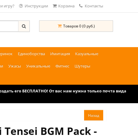
и игру?
Инструкции
Корзина
Контакты
Товаров 0 (0 руб.)
еринок
Единоборства
Имитация
Казуальные
ии
Ужасы
Уникальные
Фитнес
Шутеры
дать его БЕСПЛАТНО! От вас нам нужна только почта вида
Tensei BGM Pack -