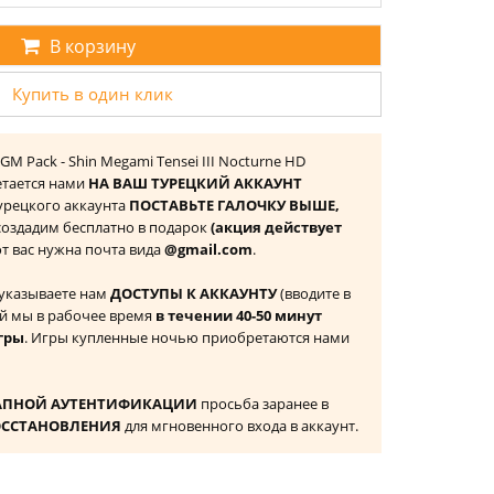
В корзину
Купить в один клик
GM Pack - Shin Megami Tensei III Nocturne HD
етается нами
НА ВАШ ТУРЕЦКИЙ АККАУНТ
 Турецкого аккаунта
ПОСТАВЬТЕ ГАЛОЧКУ ВЫШЕ,
 создадим бесплатно в подарок
(акция действует
 от вас нужна почта вида
@gmail.com
.
 указываете нам
ДОСТУПЫ К АККАУНТУ
(вводите в
й мы в рабочее время
в течении 40-50 минут
гры
. Игры купленные ночью приобретаются нами
АПНОЙ АУТЕНТИФИКАЦИИ
просьба заранее в
ОССТАНОВЛЕНИЯ
для мгновенного входа в аккаунт.