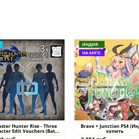
ИНДИЯ
НА АНГЛ.
ster Hunter Rise - Three
Brave × Junction PS4 (И
cter Edit Vouchers (Batch
купить
S4 & PS5 (Турция) купить