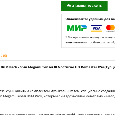
ОТЗЫВЫ НА САЙТЕ
Оплачивайте удобным для вас
* Мы принимаем оплату по всему ми
возникновения проблем с оплатой
 (0)
GM Pack - Shin Megami Tensei III Nocturne HD Remaster PS4 (Турц
nsei с уникальным комплектом музыкальных тем, специально созданн
n Megami Tensei BGM Pack, который был вдохновлён культовыми мело
о время вашего путешествия по Vortex World. Этот пакет включает в 