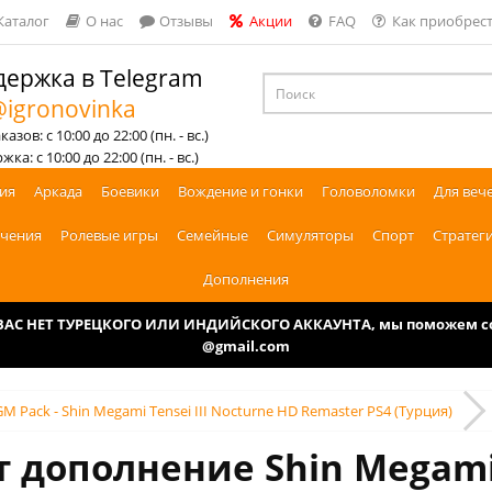
Каталог
О нас
Отзывы
Акции
FAQ
Как приобрест
ержка в Telegram
igronovinka
азов: с 10:00 до 22:00 (пн. - вс.)
ка: с 10:00 до 22:00 (пн. - вс.)
ия
Аркада
Боевики
Вождение и гонки
Головоломки
Для веч
чения
Ролевые игры
Семейные
Симуляторы
Спорт
Стратег
Дополнения
У ВАС НЕТ ТУРЕЦКОГО ИЛИ ИНДИЙСКОГО АККАУНТА, мы поможем соз
@gmail.com
M Pack - Shin Megami Tensei III Nocturne HD Remaster PS4 (Турция)
т дополнение Shin Megami 