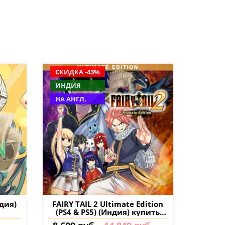
СКИДКА -43%
ИНДИЯ
НА АНГЛ.
ндия)
FAIRY TAIL 2 Ultimate Edition
(PS4 & PS5) (Индия) купить
игру на аккаунт