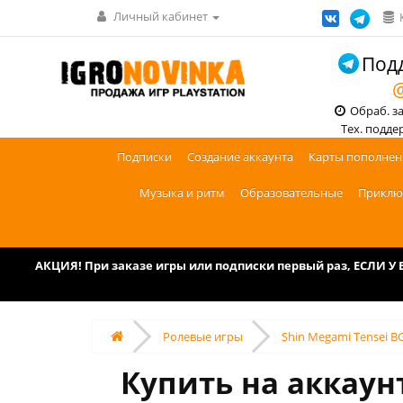
Личный кабинет
Подд
@
Обраб. зак
Тех. поддерж
Подписки
Создание аккаунта
Карты пополнен
Музыка и ритм
Образовательные
Приклю
АКЦИЯ! При заказе игры или подписки первый раз, ЕСЛИ 
Ролевые игры
Shin Megami Tensei BG
Купить на аккаун