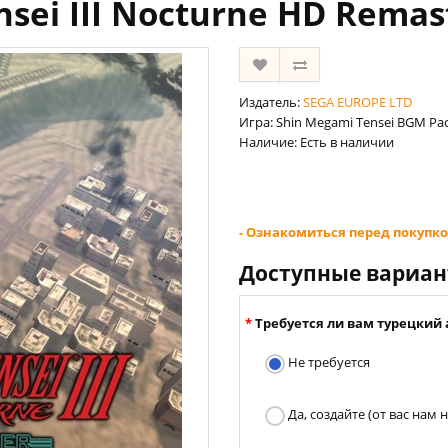
sei III Nocturne HD Remas
Издатель:
SEGA EUROPE LTD
Игра: Shin Megami Tensei BGM Pac
Наличие: Есть в наличии
- Ознакомиться перед покупко
Доступные вариа
Требуется ли вам турецкий 
Не требуется
Да, создайте (от вас нам