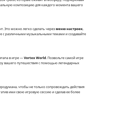
деальную композицию для каждого момента вашего
т. Это можно легко сделать через
меню настроек
,
йте с различными музыкальными темами и создавайте
этапа в игре —
Vortex World
. Позвольте самой игре
феру вашего путешествия с помощью легендарных
 продумана, чтобы не только сопровождать действия
гатив ими свою игровую сессию и сделав ее более