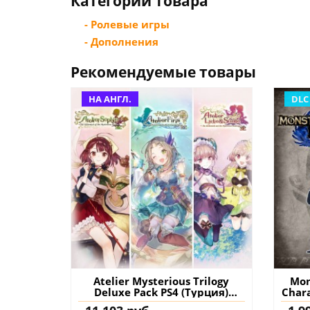
Категории товара
- Ролевые игры
- Дополнения
Рекомендуемые товары
НА АНГЛ.
DLC
Atelier Mysterious Trilogy
Mon
Deluxe Pack PS4 (Турция)
Chara
купить игру на аккаунт
2) P