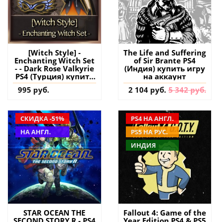
[Witch Style] -
The Life and Suffering
Enchanting Witch Set
of Sir Brante PS4
- - Dark Rose Valkyrie
(Индия) купить игру
PS4 (Турция) купить
на аккаунт
дополнение на
995 руб.
2 104 руб.
5 342 руб.
аккаунт
СКИДКА -51%
PS4 НА АНГЛ.
НА АНГЛ.
PS5 НА РУС.
ИНДИЯ
STAR OCEAN THE
Fallout 4: Game of the
SECOND STORY R - PS4
Year Edition PS4 & PS5