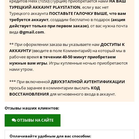
кредитов Helix (1050) (Турция) приобретается нами
НА ВАШ
ТУРЕЦКИЙ АККАУНТ PLAYSTATION
, если у вас нет
Турецкого аккаунта
ПОСТАВЬТЕ ГАЛОЧКУ ВЫШЕ, что вам
требуется аккаунт
, создадим бесплатно в подарок
(акция
действует только при первом заказе)
, от вас нужна почта
вида
@gmail.com
.
** При оформлении заказа вы указываете нам
ДОСТУПЫ К
АККАУНТУ
(вводите в поле Комментарий) на который мы в
рабочее время
в течении 40-50 минут приобретаем
нужные вам игры
. Игры купленные ночью приобретаются
нами утром.
*** При включенной
ДВУХЭТАПНОЙ АУТЕНТИФИКАЦИИ
просьба заранее в комментарии выслать
КОД
ВОССТАНОВЛЕНИЯ
для мгновенного входа в аккаунт.
Отзывы наших клиентов:
ОТЗЫВЫ НА САЙТЕ
Оплачивайте удобным для вас способом: