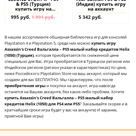
& PS5 (Турция)
(Индия) купить игру
купить игру на
на аккаунт
аккаунт
995 руб.
1 991 руб.
5 342 руб.
В нашем ассортименте обширная библиотека игр для консолей
Playstation 4 и Playstation 5, среди них можно
купить игру
Assassin's Creed Вальгалла – PS5 малый набор кредитов Helix
(1050) (Турция)
, которая приобретается по сниженной цене
специально для Вас. Игра приобретается в Турецком регионе или
Индийском регионе (регион указан в характеристиках) по цене,
ниже Российского Playstation Store на ваш аккаунт, который мы
создаем для вас БЕСПЛАТНО. Мы гарантируем, что после
приобретения игры
и покупки на аккаунт, игра навсегда
останется на Вашем аккаунте, без каких-либо проблем. Хотите
купить Assassin's Creed Вальгалла – PS5 малый набор
кредитов Helix (1050) для PS4 или PS5
? Заказывайте скорее и в
кратчайшие сроки игра будет у вас на аккаунте) И заранее,
приятной Вам игры)