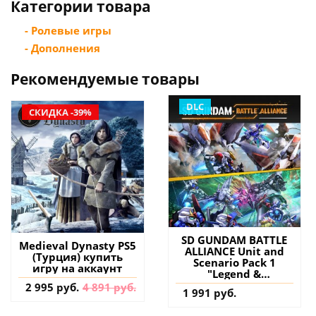
Категории товара
- Ролевые игры
- Дополнения
Рекомендуемые товары
DLC
СКИДКА -39%
SD GUNDAM BATTLE
Medieval Dynasty PS5
ALLIANCE Unit and
(Турция) купить
Scenario Pack 1
игру на аккаунт
"Legend &
Succession" PS4 & PS5
2 995 руб.
4 891 руб.
1 991 руб.
(Турция) купить
дополнение на