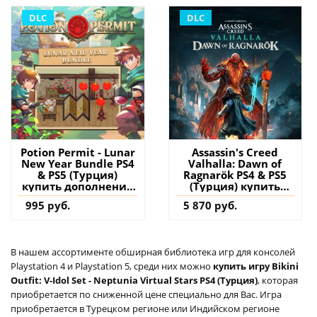
аккаунт
DLC
DLC
Potion Permit - Lunar
Assassin's Creed
New Year Bundle PS4
Valhalla: Dawn of
& PS5 (Турция)
Ragnarök PS4 & PS5
купить дополнение
(Турция) купить
на аккаунт
дополнение на
995 руб.
5 870 руб.
аккаунт
В нашем ассортименте обширная библиотека игр для консолей
Playstation 4 и Playstation 5, среди них можно
купить игру Bikini
Outfit: V-Idol Set - Neptunia Virtual Stars PS4 (Турция)
, которая
приобретается по сниженной цене специально для Вас. Игра
приобретается в Турецком регионе или Индийском регионе