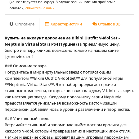
(конвертируется по курсу). В случае возникновения проблем с
оплатой,
свяжитесь с нами.
Описание
Характеристики
Отзывов (0)
Купить на аккаунт дополнение Bikini Outfit: V-Idol Set -
Neptunia Virtual Stars PS4 (Турция)
за приемлимую цену,
быстро и в пару кликов, возможно только на нашем сайте
igronovinka.ru!
### Описание товара
Погрузитесь в мир виртуальных звезд с потрясающим
комплектом **Bikini Outfit: V-Idol Set** для популярной игры
**Neptunia Virtual Stars**. Этот набор предлагает яркие и
стильные комплекты, которые позволят каждому V-Idol выглядеть
как настоящая звезда. Каждому поклоннику серии Neptunia
предоставляется уникальная возможность кастомизации
персонажей, добавляя новые уровни развлечений и творчества.
### Уникальный стиль
Встречайте стильный и запоминающийся костюм кролика для
каждого V-Idol, который превращает их в настоящих икон стиля.
Легкие и дерзкие образы добавят вашим игровым персонажам