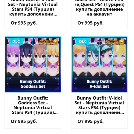
Set - Neptunia Virtual
re;Quest PS4 (Турция)
Stars PS4 (Турция)
купить дополнение
купить дополнение
на аккаунт
на аккаунт
От 995 руб.
От 995 руб.
DLC
DLC
Bunny Outfit:
Bunny Outfit: V-Idol
Goddess Set -
Set - Neptunia Virtual
Neptunia Virtual
Stars PS4 (Турция)
Stars PS4 (Турция)
купить дополнение
купить дополнение
на аккаунт
От 995 руб.
От 995 руб.
на аккаунт