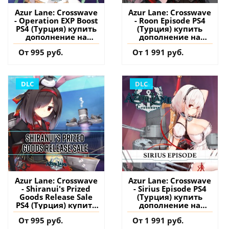
Azur Lane: Crosswave
Azur Lane: Crosswave
- Operation EXP Boost
- Roon Episode PS4
PS4 (Турция) купить
(Турция) купить
дополнение на
дополнение на
аккаунт
аккаунт
От 995 руб.
От 1 991 руб.
DLC
DLC
Azur Lane: Crosswave
Azur Lane: Crosswave
- Shiranui's Prized
- Sirius Episode PS4
Goods Release Sale
(Турция) купить
PS4 (Турция) купить
дополнение на
дополнение на
аккаунт
От 995 руб.
От 1 991 руб.
аккаунт