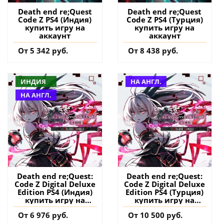
Death end re;Quest
Death end re;Quest
Code Z PS4 (Индия)
Code Z PS4 (Турция)
купить игру на
купить игру на
аккаунт
аккаунт
От 5 342 руб.
От 8 438 руб.
ИНДИЯ
НА АНГЛ.
НА АНГЛ.
Death end re;Quest:
Death end re;Quest:
Code Z Digital Deluxe
Code Z Digital Deluxe
Edition PS4 (Индия)
Edition PS4 (Турция)
купить игру на
купить игру на
аккаунт
аккаунт
От 6 976 руб.
От 10 500 руб.