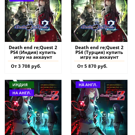
Death end re;Quest 2
Death end re;Quest 2
PS4 (Индия) купить
PS4 (Турция) купить
игру на аккаунт
игру на аккаунт
От 3 708 руб.
От 5 870 руб.
ИНДИЯ
НА АНГЛ.
НА АНГЛ.