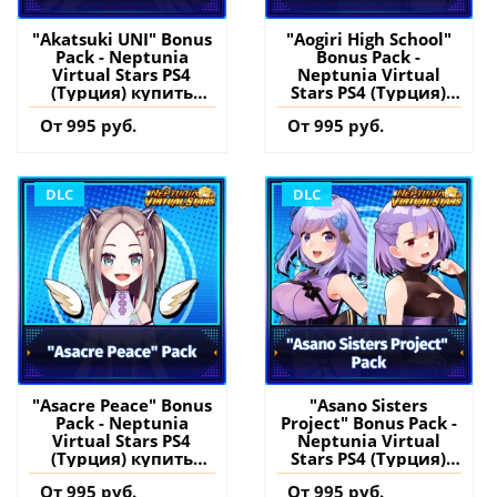
"Akatsuki UNI" Bonus
"Aogiri High School"
Pack - Neptunia
Bonus Pack -
Virtual Stars PS4
Neptunia Virtual
(Турция) купить
Stars PS4 (Турция)
дополнение на
купить дополнение
От 995 руб.
От 995 руб.
аккаунт
на аккаунт
DLC
DLC
"Asacre Peace" Bonus
"Asano Sisters
Pack - Neptunia
Project" Bonus Pack -
Virtual Stars PS4
Neptunia Virtual
(Турция) купить
Stars PS4 (Турция)
дополнение на
купить дополнение
От 995 руб.
От 995 руб.
аккаунт
на аккаунт