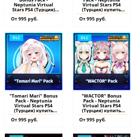
Neptunia Virtual
Virtual Stars PS4
Stars PS4 (Турция)
(Турция) купить
купить дополнение
дополнение на
От 995 руб.
От 995 руб.
на аккаунт
аккаунт
DLC
DLC
"Tomari Mari" Bonus
"WACTOR" Bonus
Pack - Neptunia
Pack - Neptunia
Virtual Stars PS4
Virtual Stars PS4
(Турция) купить
(Турция) купить
дополнение на
дополнение на
От 995 руб.
От 995 руб.
аккаунт
аккаунт