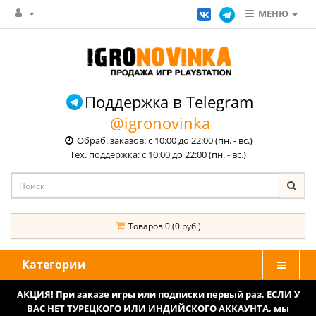
МЕНЮ
Поддержка в Telegram
@igronovinka
Обраб. заказов: с 10:00 до 22:00 (пн. - вс.)
Тех. поддержка: с 10:00 до 22:00 (пн. - вс.)
Товаров 0 (0 руб.)
Категории
АКЦИЯ! При заказе игры или подписки первый раз, ЕСЛИ У
ВАС НЕТ ТУРЕЦКОГО ИЛИ ИНДИЙСКОГО АККАУНТА, мы