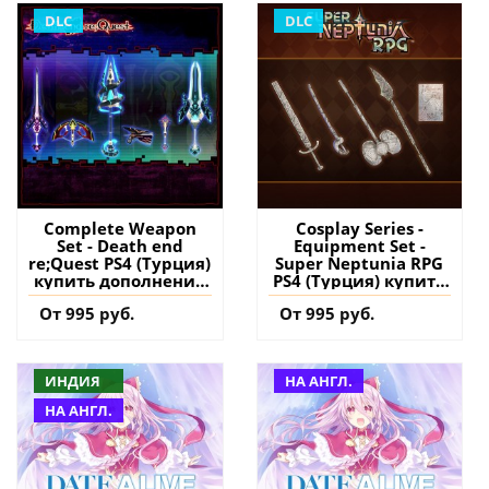
DLC
DLC
Complete Weapon
Cosplay Series -
Set - Death end
Equipment Set -
re;Quest PS4 (Турция)
Super Neptunia RPG
купить дополнение
PS4 (Турция) купить
на аккаунт
дополнение на
От 995 руб.
От 995 руб.
аккаунт
ИНДИЯ
НА АНГЛ.
НА АНГЛ.