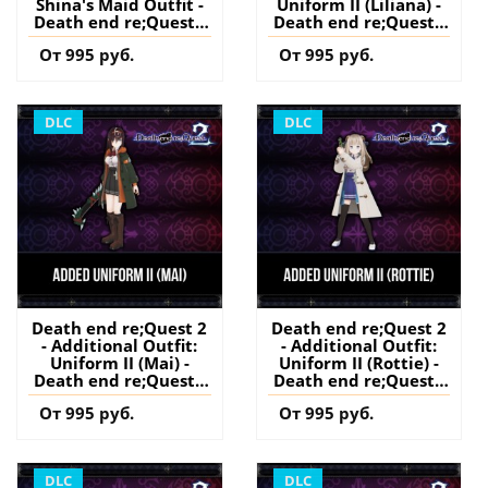
Shina's Maid Outfit -
Uniform II (Liliana) -
Death end re;Quest2
Death end re;Quest2
PS4 (Турция) купить
PS4 (Турция) купить
От 995 руб.
От 995 руб.
дополнение на
дополнение на
аккаунт
аккаунт
DLC
DLC
Death end re;Quest 2
Death end re;Quest 2
- Additional Outfit:
- Additional Outfit:
Uniform II (Mai) -
Uniform II (Rottie) -
Death end re;Quest2
Death end re;Quest2
PS4 (Турция) купить
PS4 (Турция) купить
От 995 руб.
От 995 руб.
дополнение на
дополнение на
аккаунт
аккаунт
DLC
DLC