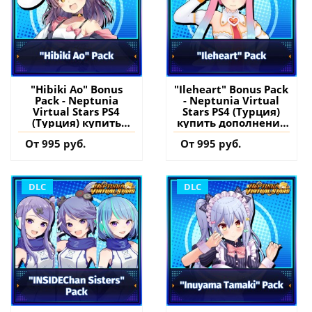
"Hibiki Ao" Bonus
"Ileheart" Bonus Pack
Pack - Neptunia
- Neptunia Virtual
Virtual Stars PS4
Stars PS4 (Турция)
(Турция) купить
купить дополнение
дополнение на
на аккаунт
От 995 руб.
От 995 руб.
аккаунт
DLC
DLC