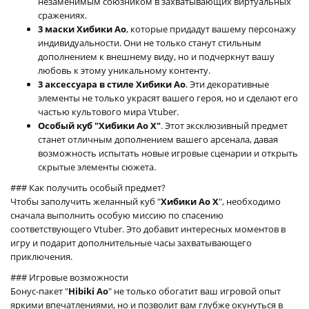
незаменимым союзником в захватывающих виртуальных
сражениях.
3 маски Хибики Ао
, которые придадут вашему персонажу
индивидуальности. Они не только станут стильным
дополнением к внешнему виду, но и подчеркнут вашу
любовь к этому уникальному контенту.
3 аксессуара в стиле Хибики Ао
. Эти декоративные
элементы не только украсят вашего героя, но и сделают его
частью культового мира Vtuber.
Особый куб "Хибики Ао X"
. Этот эксклюзивный предмет
станет отличным дополнением вашего арсенала, давая
возможность испытать новые игровые сценарии и открыть
скрытые элементы сюжета.
### Как получить особый предмет?
Чтобы заполучить желанный куб "
Хибики Ао X
", необходимо
сначала выполнить особую миссию по спасению
соответствующего Vtuber. Это добавит интересных моментов в
игру и подарит дополнительные часы захватывающего
приключения.
### Игровые возможности
Бонус-пакет "
Hibiki Ao
" не только обогатит ваш игровой опыт
яркими впечатлениями, но и позволит вам глубже окунуться в