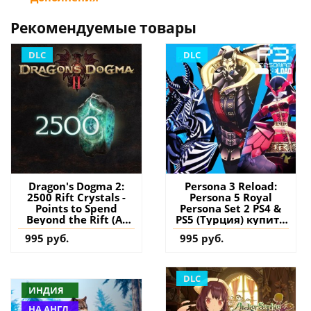
Рекомендуемые товары
DLC
DLC
Dragon's Dogma 2:
Persona 3 Reload:
2500 Rift Crystals -
Persona 5 Royal
Points to Spend
Persona Set 2 PS4 &
Beyond the Rift (A)
PS5 (Турция) купить
PS5 (Турция) купить
дополнение на
995 руб.
995 руб.
дополнение на
аккаунт
аккаунт
DLC
ИНДИЯ
НА АНГЛ.