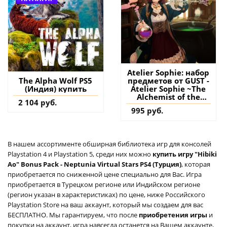
Atelier Sophie: набор
предметов от GUST -
The Alpha Wolf PS5
Atelier Sophie ~The
(Индия) купить
Alchemist of the
2 104 руб.
Mysterious Book~ PS4
995 руб.
(Турция) купить
дополнение на
аккаунт
В нашем ассортименте обширная библиотека игр для консолей
Playstation 4 и Playstation 5, среди них можно
купить игру "Hibiki
Ao" Bonus Pack - Neptunia Virtual Stars PS4 (Турция)
, которая
приобретается по сниженной цене специально для Вас. Игра
приобретается в Турецком регионе или Индийском регионе
(регион указан в характеристиках) по цене, ниже Российского
Playstation Store на ваш аккаунт, который мы создаем для вас
БЕСПЛАТНО. Мы гарантируем, что после
приобретения игры
и
покупки на аккаунт, игра навсегда останется на Вашем аккаунте,