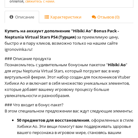
оплатой,
свяжитесь с нами.
Описание
Характеристики
Отзывов (0)
Купить на аккаунт дополнение "Hibiki Ao" Bonus Pack -
Neptunia Virtual Stars PS4 (Турция)
за приемлимую цену,
быстро и в пару кликов, возможно только на нашем сайте
igronovinka.ru!
### Описание продукта
Познакомьтесь с удивительным бонусным пакетом "
Hibiki Ao
"
для игры Neptunia Virtual Stars, который погрузит вас в мир
виртуальной феерии. Этот набор создан для поклонников Vtuber
Хибики Ао и включает в себя множество уникальных элементов,
которые добавят вашему игровому процессу больше
увлекательности и разнообразия.
### Что входит в бонус-пакет?
В этом специальном предложении вас ждут следующие элементы:
50 предметов для восстановления
, оформленных в стиле
Хибики Ао. Эти вещи помогут вам поддерживать здоровье
вашего персонажа в игровом мире, становясь вашим