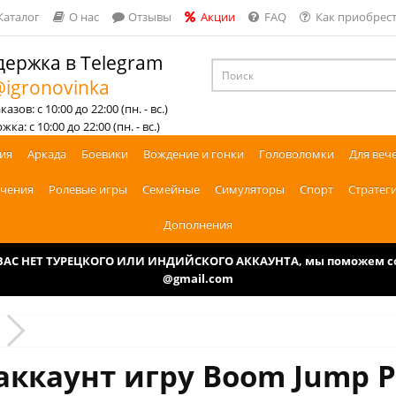
Каталог
О нас
Отзывы
Акции
FAQ
Как приобрест
ержка в Telegram
igronovinka
азов: с 10:00 до 22:00 (пн. - вс.)
ка: с 10:00 до 22:00 (пн. - вс.)
ия
Аркада
Боевики
Вождение и гонки
Головоломки
Для веч
чения
Ролевые игры
Семейные
Симуляторы
Спорт
Стратег
Дополнения
У ВАС НЕТ ТУРЕЦКОГО ИЛИ ИНДИЙСКОГО АККАУНТА, мы поможем соз
@gmail.com
аккаунт игру Boom Jump P