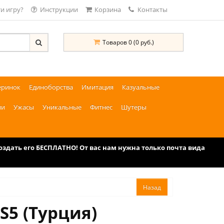
и игру?
Инструкции
Корзина
Контакты
Товаров 0 (0 руб.)
еринок
Единоборства
Имитация
Казуальные
ии
Ужасы
Уникальные
Фитнес
Шутеры
дать его БЕСПЛАТНО! От вас нам нужна только почта вида
S5 (Турция)