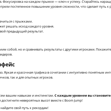
в. Фокусировка на каждом прыжке — ключ к успеху. Старайтесь наращ
трели постепенное повышение уровня сложности, что сделает путь к 
вчиться с прыжками.
ожет решать исход каждого уровня.
вой предыдущий результат.
амим собой, но и сравнивать результаты с другими игроками. Покажит
лидеров.
рфейс
глаз. Яркая и красочная графика в сочетании с интуитивно понятным и
ичков, так и для опытных игроков.
всем вашим навыкам и инстинктам.
С каждым уровнем вы становите
и достигните невероятных высот вместе с Boom Jump!
 найдите свой путь к рекордам!