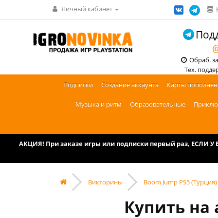
Личный кабинет
Подд
@
Обраб. зак
Тех. поддерж
Подписки
Создание аккаунта
Карты пополнен
Музыка и ритм
Образовательные
Приклю
АКЦИЯ! При заказе игры или подписки первый раз, ЕСЛИ 
Викторины
Boom Jump PS5 (Турция)
Купить на 