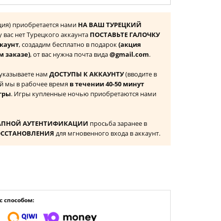
ция) приобретается нами
НА ВАШ ТУРЕЦКИЙ
 у вас нет Турецкого аккаунта
ПОСТАВЬТЕ ГАЛОЧКУ
ккаунт
, создадим бесплатно в подарок
(акция
м заказе)
, от вас нужна почта вида
@gmail.com
.
 указываете нам
ДОСТУПЫ К АККАУНТУ
(вводите в
й мы в рабочее время
в течении 40-50 минут
гры
. Игры купленные ночью приобретаются нами
АПНОЙ АУТЕНТИФИКАЦИИ
просьба заранее в
ОССТАНОВЛЕНИЯ
для мгновенного входа в аккаунт.
 способом: