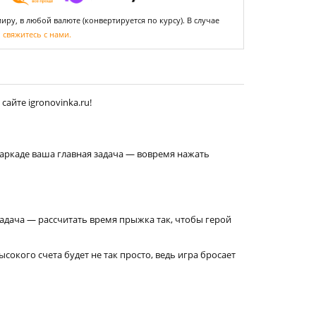
ру, в любой валюте (конвертируется по курсу). В случае
,
свяжитесь с нами.
айте igronovinka.ru!
 аркаде ваша главная задача — вовремя нажать
дача — рассчитать время прыжка так, чтобы герой
окого счета будет не так просто, ведь игра бросает