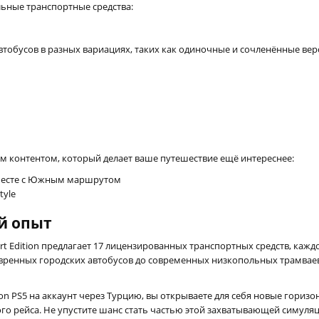
альные транспортные средства:
втобусов в разных вариациях, таких как одиночные и сочленённые вер
м контентом, который делает ваше путешествие ещё интереснее:
вместе с Южным маршрутом
tyle
й опыт
xpert Edition предлагает 17 лицензированных транспортных средств, ка
евренных городских автобусов до современных низкопольных трамвае
Edition PS5 на аккаунт через Турцию, вы открываете для себя новые го
о рейса. Не упустите шанс стать частью этой захватывающей симуляц