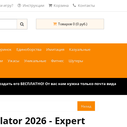
и игру?
Инструкции
Корзина
Контакты
Товаров 0 (0 руб.)
еринок
Единоборства
Имитация
Казуальные
ии
Ужасы
Уникальные
Фитнес
Шутеры
дать его БЕСПЛАТНО! От вас нам нужна только почта вида
ator 2026 - Expert