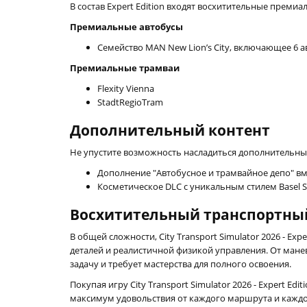
В состав Expert Edition входят восхитительные преми
Премиальные автобусы
Семейство MAN New Lion’s City, включающее 6 а
Премиальные трамваи
Flexity Vienna
StadtRegioTram
Дополнительный контент
Не упустите возможность насладиться дополнительны
Дополнение "Автобусное и трамвайное депо" 
Косметическое DLC с уникальным стилем Basel S
Восхитительный транспортны
В общей сложности, City Transport Simulator 2026 - E
деталей и реалистичной физикой управления. От ман
задачу и требует мастерства для полного освоения.
Покупая игру City Transport Simulator 2026 - Expert 
максимум удовольствия от каждого маршрута и каждог