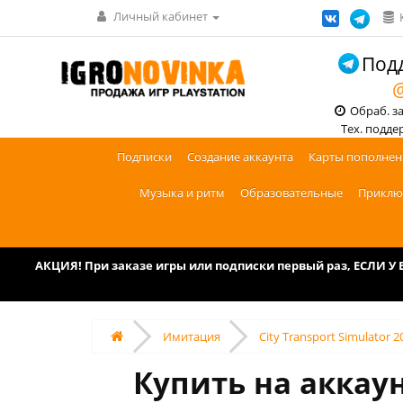
Личный кабинет
Подд
@
Обраб. зак
Тех. поддерж
Подписки
Создание аккаунта
Карты пополнен
Музыка и ритм
Образовательные
Приклю
АКЦИЯ! При заказе игры или подписки первый раз, ЕСЛИ 
Имитация
City Transport Simulator 2
Купить на аккаунт