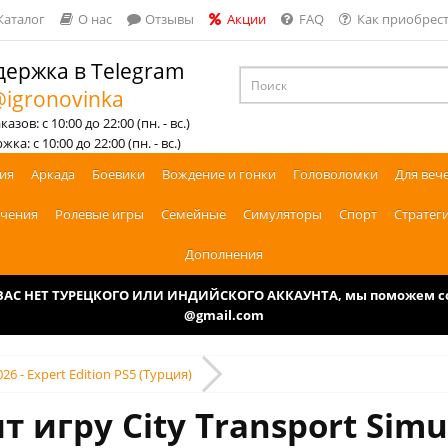
Каталог
О нас
Отзывы
Акции
FAQ
Как приобрест
ержка в Telegram
igronovinka
азов: с 10:00 до 22:00 (пн. - вс.)
ка: с 10:00 до 22:00 (пн. - вс.)
ия
Аркада
Боевики
Вождение и гонки
Головоломки
Для веч
чения
Ролевые игры
Семейные
Симуляторы
Спорт
Стратег
Дополнения
У ВАС НЕТ ТУРЕЦКОГО ИЛИ ИНДИЙСКОГО АККАУНТА, мы поможем соз
@gmail.com
026 - Expert Edition PS5 (Турция)
 игру City Transport Simul