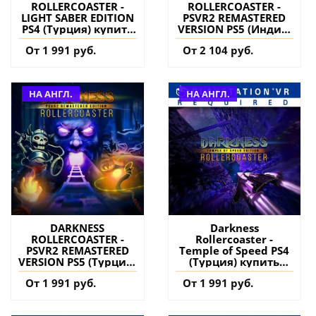
ROLLERCOASTER -
ROLLERCOASTER -
LIGHT SABER EDITION
PSVR2 REMASTERED
PS4 (Турция) купить
VERSION PS5 (Индия)
игру на аккаунт
купить игру на
От 1 991 руб.
От 2 104 руб.
аккаунт
НА АНГЛ.
НА АНГЛ.
DARKNESS
Darkness
ROLLERCOASTER -
Rollercoaster -
PSVR2 REMASTERED
Temple of Speed PS4
VERSION PS5 (Турция)
(Турция) купить
купить игру на
игру на аккаунт
От 1 991 руб.
От 1 991 руб.
аккаунт