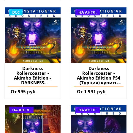
купить дополнение
на аккаунт
DLC
НА АНГЛ.
Darkness
Darkness
Rollercoaster -
Rollercoaster -
Akimbo Edition -
Akimbo Edition PS4
DARKNESS
(Турция) купить
ROLLERCOASTER -
игру на аккаунт
От 995 руб.
От 1 991 руб.
Ultimate Shooter
Edition PS4 (Турция)
купить дополнение
на аккаунт
НА АНГЛ.
НА АНГЛ.