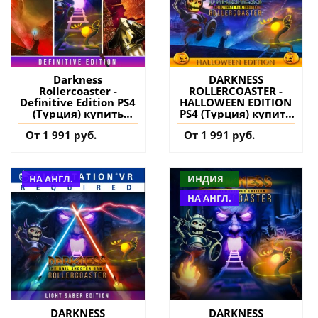
Darkness
DARKNESS
Rollercoaster -
ROLLERCOASTER -
Definitive Edition PS4
HALLOWEEN EDITION
(Турция) купить
PS4 (Турция) купить
игру на аккаунт
игру на аккаунт
От 1 991 руб.
От 1 991 руб.
НА АНГЛ.
ИНДИЯ
НА АНГЛ.
DARKNESS
DARKNESS