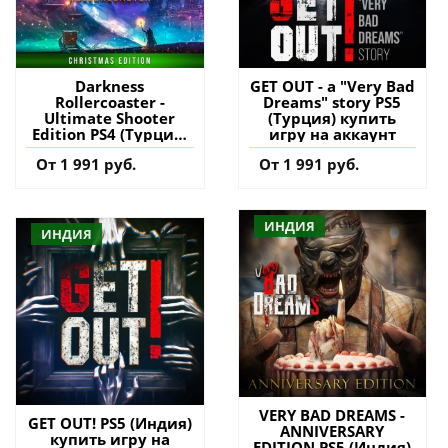
Darkness
GET OUT - a "Very Bad
Rollercoaster -
Dreams" story PS5
Ultimate Shooter
(Турция) купить
Edition PS4 (Турция)
игру на аккаунт
купить дополнение
От 1 991 руб.
От 1 991 руб.
на аккаунт
ИНДИЯ
ИНДИЯ
VERY BAD DREAMS -
GET OUT! PS5 (Индия)
ANNIVERSARY
купить игру на
EDITION PS5 (Индия)