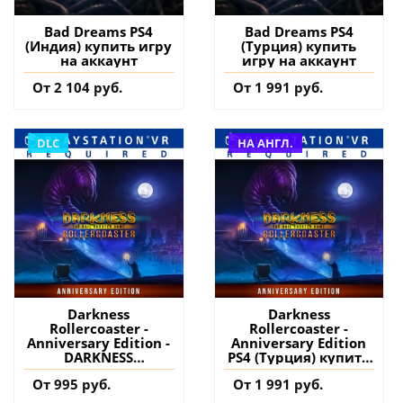
Bad Dreams PS4
Bad Dreams PS4
(Индия) купить игру
(Турция) купить
на аккаунт
игру на аккаунт
От 2 104 руб.
От 1 991 руб.
DLC
НА АНГЛ.
Darkness
Darkness
Rollercoaster -
Rollercoaster -
Anniversary Edition -
Anniversary Edition
DARKNESS
PS4 (Турция) купить
ROLLERCOASTER -
игру на аккаунт
От 995 руб.
От 1 991 руб.
Ultimate Shooter
Edition PS4 (Турция)