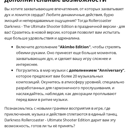
Вы хотите захватывающие впечатления, от которых захватывает
дух и ломится сердце? Любите динамичные действия, бурю
эмоций и непередаваемые ощущения? Тогда Rollercoaster
Darkness - The Ultimate Shooter Edition в праздничной версии - для
вас! Сразитесь в новой версии, которая позволит вам испытать
еще больше удовольствия и адреналина.
Включите дополнение
"Akimbo Edition"
, чтобы стрелять
обеими руками. Оно принесет еще больше моментов,
захватывающих дух, и сделает вашу игру сложнее и
интереснее.
Погрузитесь в мир музыки с
дополнением "Anniversary"
,
которое предложит вам более 20 музыкальных
композиций. Окунитесь в атмосферу уровней, специально
разработанных для гармоничного прослушивания, и
наслаждайтесь, наблюдая, как декорации проплывают
перед вами в ритме музыки.
Познакомьтесь с новыми гранями восприятия в игре, где
приключения, музыка и действия сплетаются в единый танец.
Darkness Rollercoaster - Ultimate Shooter Edition дарит вам эту
возможность, готов ли ты её принять?