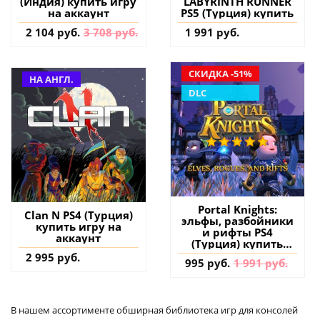
(Индия) купить игру
LABYRINTH RUNNER
на аккаунт
PS5 (Турция) купить
2 104 руб.
3 708 руб.
1 991 руб.
СКИДКА -51%
НА АНГЛ.
DLC
Portal Knights:
Clan N PS4 (Турция)
эльфы, разбойники
купить игру на
и рифты PS4
аккаунт
(Турция) купить
дополнение на
2 995 руб.
995 руб.
1 991 руб.
аккаунт
В нашем ассортименте обширная библиотека игр для консолей