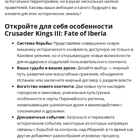
за богатыми территориями, но в руках нескольких мелких
правителей. Каковы ваши амбиции и какого будущего вы
желаете для этих исторических земель?
Откройте для себя особенности
Crusader Kings III: Fate of Iberia
Система борьбы:
Представляем совершенно новую
механику исторического конфликта, доступную не только в
базовом режиме, но и открывающую новые возможности
для моддеров и создателей пользовательского контента.
Ваша судьба в ваших руках:
Делайте выбор — мирный
путь развития или масштабные сражения, объедините
Испанию или заключите мирный договор о разделе власти.
Богатство нового контента:
Два новых пути наследия,
городские и замковые, уникальные культурные
особенности и черты Пиренейского региона,
захватывающие шахматные дуэли и взаимодействие с
союзниками и друзьями.
Динамичные события:
Затроньте и переживите
исторические события, некоторые из которых напрямую
связаны с борьбой за контроль над Иберией, в то время как
другие добавляют разнообразия игровому процессу.