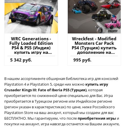
WRC Generations -
Wreckfest - Modified
Fully Loaded Edition
Monsters Car Pack
PS4 & PS5 (Индия)
PS4 (Турция) купить
купить игру на
дополнение на
аккаунт
аккаунт
5 342 руб.
995 руб.
В нашем ассортименте обширная библиотека игр для консолей
Playstation 4 и Playstation 5, среди них можно
купить игру
Crusader Kings III: Fate of Iberia PS5 (Турция)
, которая
приобретается по сниженной цене специально для Вас. Игра
приобретается в Турецком регионе или Индийском регионе
(регион указан в характеристиках) по цене, ниже Российского
Playstation Store на ваш аккаунт, который мы создаем для вас
БЕСПЛАТНО. Мы гарантируем, что после
приобретения игры
и
покупки на аккаунт, игра навсегда останется на Вашем аккаунте,