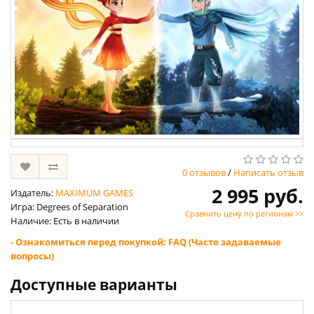
0 отзывов
/
Написать отзыв
2 995 руб.
Издатель:
MAXIMUM GAMES
Игра: Degrees of Separation
Сравнить цену по регионам >>
Наличие: Есть в наличии
- Ознакомиться перед покупкой: FAQ (Часто задаваемые
вопросы)
Доступные варианты