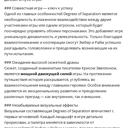
### Совместная игра — ключ к успеху
Одной из главных особенностей Degrees of Separation является
необходимость в слаженном взаимодействии между двумя
участниками игры или одним игроком, который будет
поочередно управлять обоими персонажами. Это добавляет игре
уникальную динамичность и увлекательность. Только благодаря
взаимопониманию и кооперации смогут Эмбер и Райм успешно
разгадывать головоломки и преодолевать возникающие на их
пути испытания.
### Ожидание высокой сюжетной драмы
Сюжет, созданный знаменитым писателем Крисом Эвеллоном,
является
мощной движущей силой
игры. На протяжении
путешествия история раскрывается, углубляясь во
взаимоотношения между главными героями. Особое внимание
уделяется их эмоциональному развитию и преодолению
различных преград — как внутренних, так и внешних.
### Незабываемые визуальные эффекты
Визуальная составляющая Degrees of Separation впечатляет с
первых мгновений. Каждый ландшафт в игре детально
прорисован, а палитра меняется в зависимости от
взаимодействий Эмбер и Райма с миром. Каждое движение этих