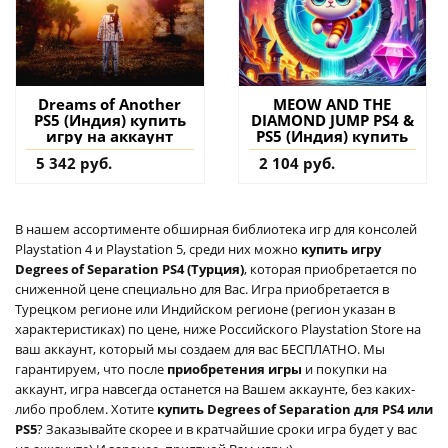
Dreams of Another
MEOW AND THE
PS5 (Индия) купить
DIAMOND JUMP PS4 &
игру на аккаунт
PS5 (Индия) купить
5 342 руб.
2 104 руб.
В нашем ассортименте обширная библиотека игр для консолей
Playstation 4 и Playstation 5, среди них можно
купить игру
Degrees of Separation PS4 (Турция)
, которая приобретается по
сниженной цене специально для Вас. Игра приобретается в
Турецком регионе или Индийском регионе (регион указан в
характеристиках) по цене, ниже Российского Playstation Store на
ваш аккаунт, который мы создаем для вас БЕСПЛАТНО. Мы
гарантируем, что после
приобретения игры
и покупки на
аккаунт, игра навсегда останется на Вашем аккаунте, без каких-
либо проблем. Хотите
купить Degrees of Separation для PS4 или
PS5
? Заказывайте скорее и в кратчайшие сроки игра будет у вас