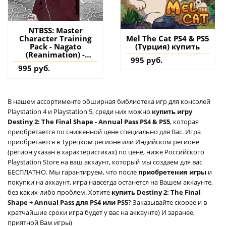
NTBSS: Master
Character Training
Mel The Cat PS4 & PS5
Pack - Nagato
(Турция) купить
(Reanimation) -
995 руб.
NARUTO TO BORUTO:
995 руб.
SHINOBI STRIKER PS4
(Турция) купить
дополнение на
аккаунт
В нашем ассортименте обширная библиотека игр для консолей
Playstation 4 и Playstation 5, среди них можно
купить игру
Destiny 2: The Final Shape - Annual Pass PS4 & PS5
, которая
приобретается по сниженной цене специально для Вас. Игра
приобретается в Турецком регионе или Индийском регионе
(регион указан в характеристиках) по цене, ниже Российского
Playstation Store на ваш аккаунт, который мы создаем для вас
БЕСПЛАТНО. Мы гарантируем, что после
приобретения игры
и
покупки на аккаунт, игра навсегда останется на Вашем аккаунте,
без каких-либо проблем. Хотите
купить Destiny 2: The Final
Shape + Annual Pass для PS4 или PS5
? Заказывайте скорее и в
кратчайшие сроки игра будет у вас на аккаунте) И заранее,
приятной Вам игры)