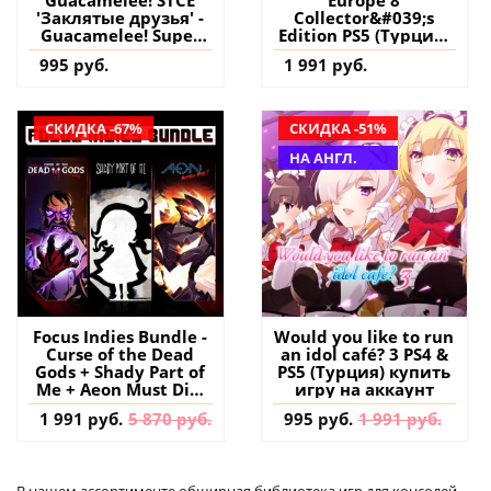
Guacamelee! STCE
Europe 8
'Заклятые друзья' -
Collector&#039;s
Guacamelee! Super
Edition PS5 (Турция)
Turbo Championship
купить игру на
995 руб.
1 991 руб.
Edition PS4 (Турция)
аккаунт
купить дополнение
на аккаунт
СКИДКА -67%
СКИДКА -51%
НА АНГЛ.
Focus Indies Bundle -
Would you like to run
Curse of the Dead
an idol café? 3 PS4 &
Gods + Shady Part of
PS5 (Турция) купить
Me + Aeon Must Die!
игру на аккаунт
PS4 (Турция) купить
1 991 руб.
5 870 руб.
995 руб.
1 991 руб.
игру на аккаунт
В нашем ассортименте обширная библиотека игр для консолей