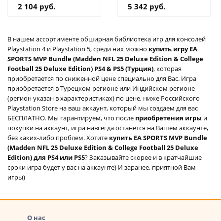
2 104 руб.
5 342 руб.
В нашем ассортименте обширная библиотека игр для консолей
Playstation 4 и Playstation 5, среди них можно
купить игру EA
SPORTS MVP Bundle (Madden NFL 25 Deluxe Edition & College
Football 25 Deluxe Edition) PS4 & PS5 (Турция)
, которая
приобретается по сниженной цене специально для Вас. Игра
приобретается в Турецком регионе или Индийском регионе
(регион указан в характеристиках) по цене, ниже Российского
Playstation Store на ваш аккаунт, который мы создаем для вас
БЕСПЛАТНО. Мы гарантируем, что после
приобретения игры
и
покупки на аккаунт, игра навсегда останется на Вашем аккаунте,
без каких-либо проблем. Хотите
купить EA SPORTS MVP Bundle
(Madden NFL 25 Deluxe Edition & College Football 25 Deluxe
Edition) для PS4 или PS5
? Заказывайте скорее и в кратчайшие
сроки игра будет у вас на аккаунте) И заранее, приятной Вам
игры)
О нас