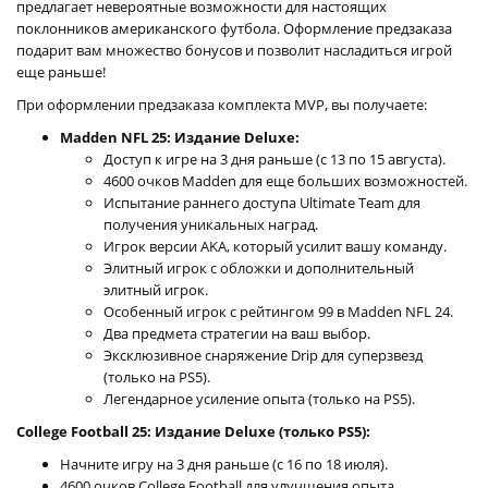
предлагает невероятные возможности для настоящих
поклонников американского футбола. Оформление предзаказа
подарит вам множество бонусов и позволит насладиться игрой
еще раньше!
При оформлении предзаказа комплекта MVP, вы получаете:
Madden NFL 25: Издание Deluxe:
Доступ к игре на 3 дня раньше (с 13 по 15 августа).
4600 очков Madden для еще больших возможностей.
Испытание раннего доступа Ultimate Team для
получения уникальных наград.
Игрок версии AKA, который усилит вашу команду.
Элитный игрок с обложки и дополнительный
элитный игрок.
Особенный игрок с рейтингом 99 в Madden NFL 24.
Два предмета стратегии на ваш выбор.
Эксклюзивное снаряжение Drip для суперзвезд
(только на PS5).
Легендарное усиление опыта (только на PS5).
College Football 25: Издание Deluxe (только PS5):
Начните игру на 3 дня раньше (с 16 по 18 июля).
4600 очков College Football для улучшения опыта.