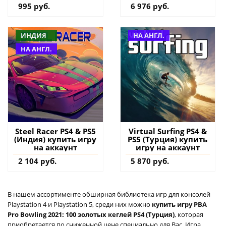
(Турция) купить
995 руб.
6 976 руб.
дополнение на
аккаунт
ИНДИЯ
НА АНГЛ.
НА АНГЛ.
Steel Racer PS4 & PS5
Virtual Surfing PS4 &
(Индия) купить игру
PS5 (Турция) купить
на аккаунт
игру на аккаунт
2 104 руб.
5 870 руб.
В нашем ассортименте обширная библиотека игр для консолей
Playstation 4 и Playstation 5, среди них можно
купить игру PBA
Pro Bowling 2021: 100 золотых кеглей PS4 (Турция)
, которая
приобретается по сниженной цене специально для Вас. Игра