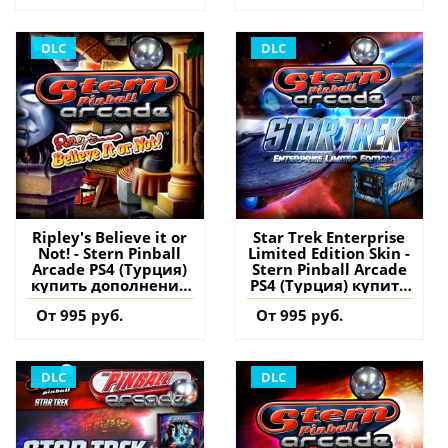
DLC
DLC
Ripley's Believe it or
Star Trek Enterprise
Not! - Stern Pinball
Limited Edition Skin -
Arcade PS4 (Турция)
Stern Pinball Arcade
купить дополнение
PS4 (Турция) купить
на аккаунт
дополнение на
От 995 руб.
От 995 руб.
аккаунт
DLC
DLC