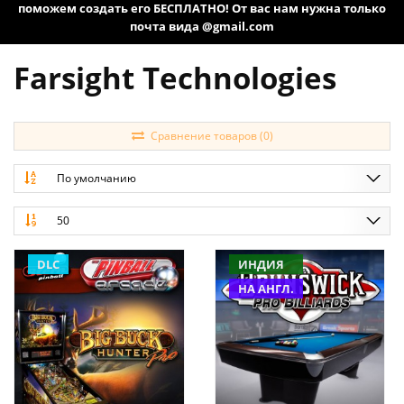
поможем создать его БЕСПЛАТНО! От вас нам нужна только
почта вида @gmail.com
Farsight Technologies
Сравнение товаров (0)
По умолчанию
50
DLC
ИНДИЯ
НА АНГЛ.