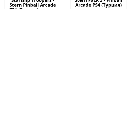
Starship Troopers -
Stern Pack 3 - Pinball
Stern Pinball Arcade
Arcade PS4 (Турция)
PS4 (Турция) купить
купить дополнение
дополнение на
на аккаунт
аккаунт
От 995 руб.
От 2 995 руб.
DLC
Whoa Nellie! Big Juicy
Melons - Pinball
Arcade PS4 (Турция)
купить дополнение
на аккаунт
От 1 991 руб.