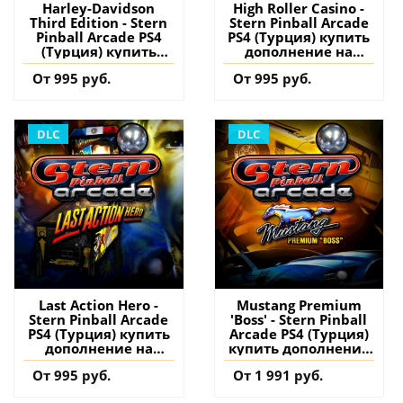
Harley-Davidson
High Roller Casino -
Third Edition - Stern
Stern Pinball Arcade
Pinball Arcade PS4
PS4 (Турция) купить
(Турция) купить
дополнение на
дополнение на
аккаунт
От 995 руб.
От 995 руб.
аккаунт
DLC
DLC
Last Action Hero -
Mustang Premium
Stern Pinball Arcade
'Boss' - Stern Pinball
PS4 (Турция) купить
Arcade PS4 (Турция)
дополнение на
купить дополнение
аккаунт
на аккаунт
От 995 руб.
От 1 991 руб.