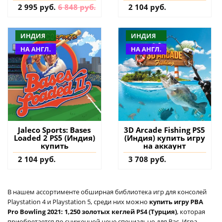
2 995 руб.
6 848 руб.
2 104 руб.
ИНДИЯ
ИНДИЯ
НА АНГЛ.
НА АНГЛ.
Jaleco Sports: Bases
3D Arcade Fishing PS5
Loaded 2 PS5 (Индия)
(Индия) купить игру
купить
на аккаунт
2 104 руб.
3 708 руб.
В нашем ассортименте обширная библиотека игр для консолей
Playstation 4 и Playstation 5, среди них можно
купить игру PBA
Pro Bowling 2021: 1,250 золотых кеглей PS4 (Турция)
, которая
приобретается по сниженной цене специально для Вас. Игра