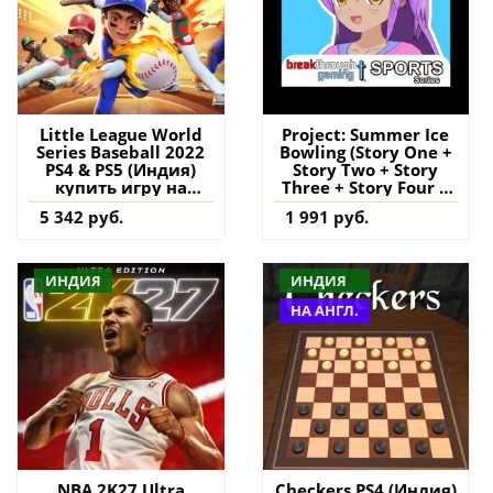
Little League World
Project: Summer Ice
Series Baseball 2022
Bowling (Story One +
PS4 & PS5 (Индия)
Story Two + Story
купить игру на
Three + Story Four +
аккаунт
Story Five + Story Six
5 342 руб.
1 991 руб.
+ Welcome Pammy's
Story in the World of
Project: Summer Ice)
(Pammy Version) PS4
ИНДИЯ
ИНДИЯ
(Турция) купить
игру на аккаунт
НА АНГЛ.
NBA 2K27 Ultra
Checkers PS4 (Индия)