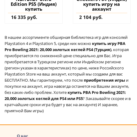
Edition PS5 (Индия)
купить игру на
купить
аккаунт
16 335 руб.
2 104 руб.
В нашем ассортименте обширная библиотека игр для консолей
Playstation 4 и Playstation 5, среди них можно
купить игру PBA
Pro Bowling 2021: 20,000 золотых кеглей PS4 (Турция)
, которая
приобретается по сниженной цене специально для Вас. Игра
приобретается в Турецком регионе или Индийском регионе
(регион указан в характеристиках) по цене, ниже Российского
Playstation Store на ваш аккаунт, который мы создаем для вас
БЕСПЛАТНО. Мы гарантируем, что после
приобретения игры
и
покупки на аккаунт, игра навсегда останется на Вашем аккаунте,
без каких-либо проблем. Хотите
купить PBA Pro Bowling 2021:
20,000 золотых кеглей для PS4 или PS5
? Заказывайте скорее и в
кратчайшие сроки игра будет у вас на аккаунте) И заранее,
приятной Вам игры)
О нас