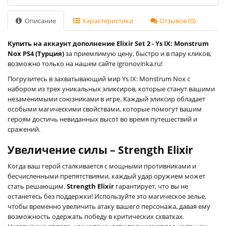
Описание
Характеристики
Отзывов (0)
Купить на аккаунт дополнение Elixir Set 2 - Ys IX: Monstrum
Nox PS4 (Турция)
за приемлимую цену, быстро и в пару кликов,
возможно только на нашем сайте igronovinka.ru!
Погрузитесь в захватывающий мир Ys IX: Monstrum Nox с
набором из трех уникальных эликсиров, которые станут вашими
незаменимыми союзниками в игре. Каждый эликсир обладает
особыми магическими свойствами, которые помогут вашим
героям достичь невиданных высот во время путешествий и
сражений.
Увеличение силы – Strength Elixir
Когда ваш герой сталкивается с мощными противниками и
бесчисленными препятствиями, каждый удар оружием может
стать решающим.
Strength Elixir
гарантирует, что вы не
останетесь без поддержки! Используйте это магическое зелье,
чтобы временно увеличить атаку вашего персонажа, давая ему
возможность одержать победу в критических схватках.