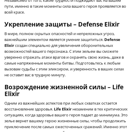
Независимо от того, какие трудности поджидают вас на вашем
пути, именно в такие моменты сила вашего героя проявляется во
всей красе.
Укрепление защиты – Defense Elixir
В мире, полном скрытых опасностей и непреложных угроз,
важнейшим элементом является умение защититься.
Defense
Elixir
создан специально для увеличения оборонительных
возможностей вашего персонажа. С этим зельем вы сможете
уверенно отражать атаки врагов и охранять свою жизнь, даже в
самые напряженные моменты битвы. Подготовьтесь к любым
вызовам судьбы с этим эликсиром, и уверенность в ваших силах
не оставит вас в трудную минуту.
Возрождение жизненной силы – Life
Elixir
Одним из важнейших аспектов при любых схватках остается
восстановление здоровья.
Life Elixir
незаменим в тех критических
ситуациях, когда здоровье вашего героя падает до минимума. Это
зелье вернет вашему герою жизненные силы, чтобы продолжить
приключение после самых ожесточенных сражений. Именно этот