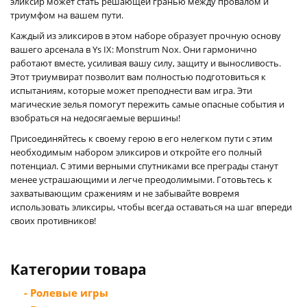
эликсир может стать решающей гранью между провалом и
триумфом на вашем пути.
Каждый из эликсиров в этом наборе образует прочную основу
вашего арсенала в Ys IX: Monstrum Nox. Они гармонично
работают вместе, усиливая вашу силу, защиту и выносливость.
Этот триумвират позволит вам полностью подготовиться к
испытаниям, которые может преподнести вам игра. Эти
магические зелья помогут пережить самые опасные события и
взобраться на недосягаемые вершины!
Присоединяйтесь к своему герою в его нелегком пути с этим
необходимым набором эликсиров и откройте его полный
потенциал. С этими верными спутниками все преграды станут
менее устрашающими и легче преодолимыми. Готовьтесь к
захватывающим сражениям и не забывайте вовремя
использовать эликсиры, чтобы всегда оставаться на шаг впереди
своих противников!
Категории товара
- Ролевые игры