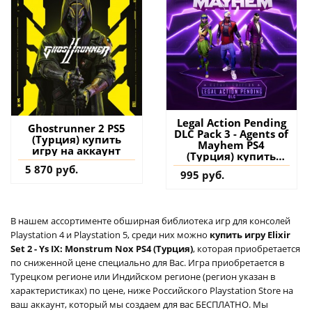
Legal Action Pending
Ghostrunner 2 PS5
DLC Pack 3 - Agents of
(Турция) купить
Mayhem PS4
игру на аккаунт
(Турция) купить
дополнение на
5 870 руб.
995 руб.
аккаунт
В нашем ассортименте обширная библиотека игр для консолей
Playstation 4 и Playstation 5, среди них можно
купить игру Elixir
Set 2 - Ys IX: Monstrum Nox PS4 (Турция)
, которая приобретается
по сниженной цене специально для Вас. Игра приобретается в
Турецком регионе или Индийском регионе (регион указан в
характеристиках) по цене, ниже Российского Playstation Store на
ваш аккаунт, который мы создаем для вас БЕСПЛАТНО. Мы