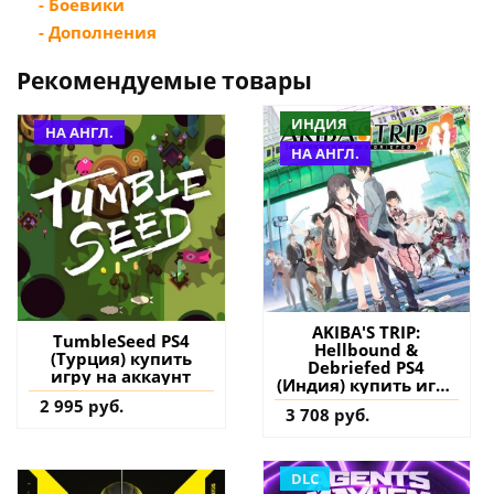
- Боевики
- Дополнения
Рекомендуемые товары
ИНДИЯ
НА АНГЛ.
НА АНГЛ.
AKIBA'S TRIP:
TumbleSeed PS4
Hellbound &
(Турция) купить
Debriefed PS4
игру на аккаунт
(Индия) купить игру
на аккаунт
2 995 руб.
3 708 руб.
DLC