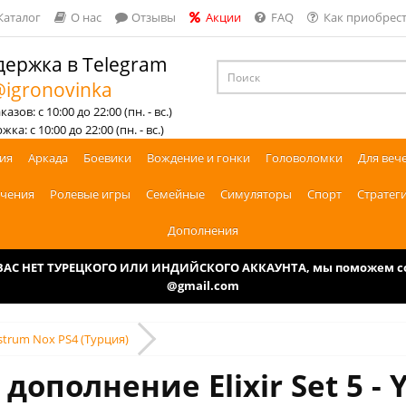
Каталог
О нас
Отзывы
Акции
FAQ
Как приобрест
ержка в Telegram
igronovinka
азов: с 10:00 до 22:00 (пн. - вс.)
ка: с 10:00 до 22:00 (пн. - вс.)
ия
Аркада
Боевики
Вождение и гонки
Головоломки
Для веч
чения
Ролевые игры
Семейные
Симуляторы
Спорт
Стратег
Дополнения
У ВАС НЕТ ТУРЕЦКОГО ИЛИ ИНДИЙСКОГО АККАУНТА, мы поможем соз
@gmail.com
Monstrum Nox PS4 (Турция)
дополнение Elixir Set 5 - 