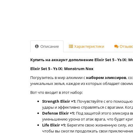
Описание
Характеристики
Отзывов
Купить на аккаунт дополнение Elixir Set 5 - Ys IX: 
Elixir Set 5 - Ys IX: Monstrum Nox
Погрузитесь в мир алхимии с
набором эликсиров
, с
уникальных зелья, каждое из которых обладает своим
Вот что входит в этот набор:
Strength Elixir ×1:
Почувствуйте с его помощью 
удары и эффективно справляться с врагами. Ко
Defense Elixir ×1:
Под защитой этого эликсира 
уменьшению урона от атак врага, что будет кр
Life Elixir ×1:
Берегите свою жизненную силу, ис
чтобы вы смогли продолжать свои приключения