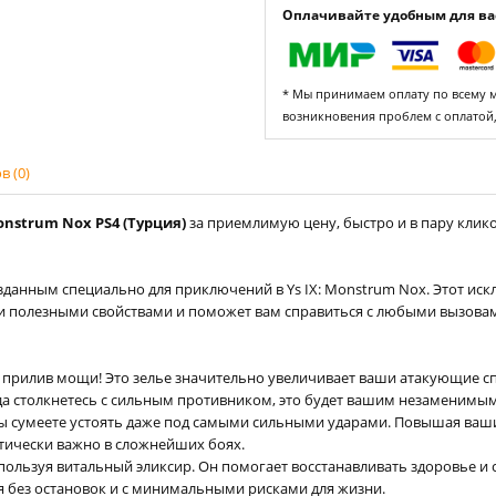
Оплачивайте удобным для вас
* Мы принимаем оплату по всему ми
возникновения проблем с оплатой
 (0)
Monstrum Nox PS4 (Турция)
за приемлимую цену, быстро и в пару клико
озданным специально для приключений в Ys IX: Monstrum Nox. Этот ис
и полезными свойствами и поможет вам справиться с любыми вызовами
прилив мощи! Это зелье значительно увеличивает ваши атакующие с
гда столкнетесь с сильным противником, это будет вашим незаменимы
вы сумеете устоять даже под самыми сильными ударами. Повышая ваш
итически важно в сложнейших боях.
пользуя витальный эликсир. Он помогает восстанавливать здоровье и 
 без остановок и с минимальными рисками для жизни.