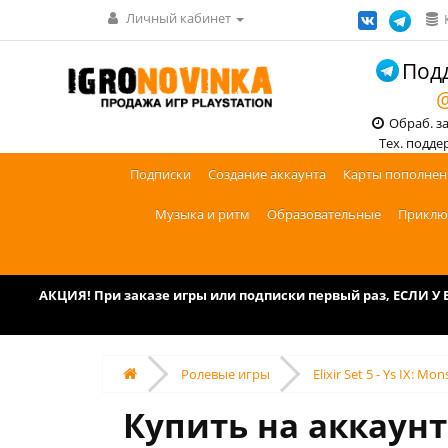
Личный кабинет
Подд
@
Обраб. зак
Тех. поддерж
Подписки
Создание аккаунта
Карты пополнен
Музыка и ритм
Образовательные
Приклю
АКЦИЯ! При заказе игры или подписки первый раз, ЕСЛИ 
Ролевые игры
Elixir Set 5 - Ys IX: 
Купить на аккаунт 