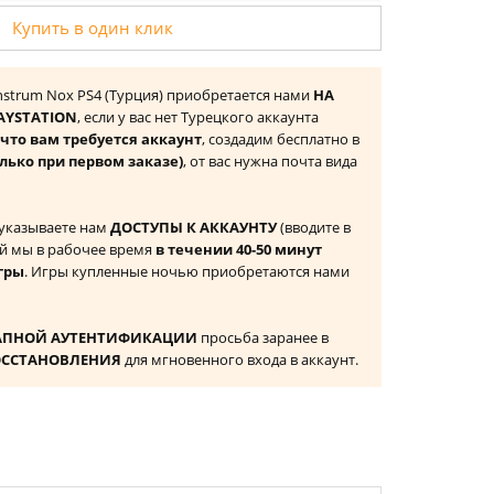
Купить в один клик
: Monstrum Nox PS4 (Турция) приобретается нами
НА
AYSTATION
, если у вас нет Турецкого аккаунта
то вам требуется аккаунт
, создадим бесплатно в
лько при первом заказе)
, от вас нужна почта вида
 указываете нам
ДОСТУПЫ К АККАУНТУ
(вводите в
й мы в рабочее время
в течении 40-50 минут
гры
. Игры купленные ночью приобретаются нами
АПНОЙ АУТЕНТИФИКАЦИИ
просьба заранее в
ОССТАНОВЛЕНИЯ
для мгновенного входа в аккаунт.