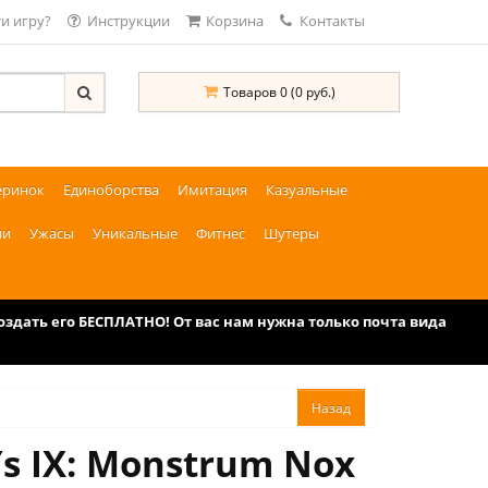
и игру?
Инструкции
Корзина
Контакты
Товаров 0 (0 руб.)
еринок
Единоборства
Имитация
Казуальные
ии
Ужасы
Уникальные
Фитнес
Шутеры
дать его БЕСПЛАТНО! От вас нам нужна только почта вида
Ys IX: Monstrum Nox