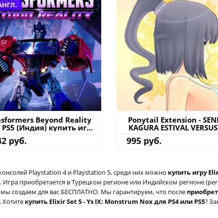
АНГЛ.
sformers Beyond Reality
Ponytail Extension - SE
 PS5 (Индия) купить игру
KAGURA ESTIVAL VERSUS
на аккаунт
(Турция) купить допол
42 руб.
995 руб.
на аккаунт
солей Playstation 4 и Playstation 5, среди них можно
купить игру Eli
 Игра приобретается в Турецком регионе или Индийском регионе (реги
ый мы создаем для вас БЕСПЛАТНО. Мы гарантируем, что после
приобре
. Хотите
купить Elixir Set 5 - Ys IX: Monstrum Nox для PS4 или PS5
? За