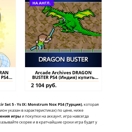
НА АНГЛ.
NRAN
Arcade Archives DRAGON
 PS4
BUSTER PS4 (Индия) купить
нение
игру на аккаунт
2 104 руб.
xir Set 5 - Ys IX: Monstrum Nox PS4 (Турция)
, которая
он указан в характеристиках) по цене, ниже
тения игры
и покупки на аккаунт, игра навсегда
казывайте скорее и в кратчайшие сроки игра будет у