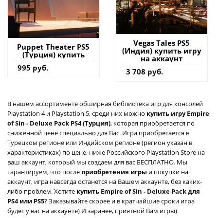
Vegas Tales PS5
Puppet Theater PS5
(Индия) купить игру
(Турция) купить
на аккаунт
995 руб.
3 708 руб.
В нашем ассортименте обширная библиотека игр для консолей
Playstation 4 и Playstation 5, среди них можно
купить игру Empire
of Sin - Deluxe Pack PS4 (Турция)
, которая приобретается по
сниженной цене специально для Вас. Игра приобретается в
Турецком регионе или Индийском регионе (регион указан в
характеристиках) по цене, ниже Российского Playstation Store на
ваш аккаунт, который мы создаем для вас БЕСПЛАТНО. Мы
гарантируем, что после
приобретения игры
и покупки на
аккаунт, игра навсегда останется на Вашем аккаунте, без каких-
либо проблем. Хотите
купить Empire of Sin - Deluxe Pack для
PS4 или PS5
? Заказывайте скорее и в кратчайшие сроки игра
будет у вас на аккаунте) И заранее, приятной Вам игры)