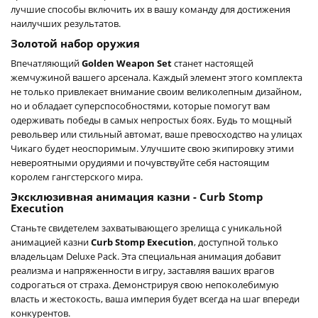
лучшие способы включить их в вашу команду для достижения
наилучших результатов.
Золотой набор оружия
Впечатляющий
Golden Weapon Set
станет настоящей
жемчужиной вашего арсенала. Каждый элемент этого комплекта
не только привлекает внимание своим великолепным дизайном,
но и обладает суперспособностями, которые помогут вам
одерживать победы в самых непростых боях. Будь то мощный
револьвер или стильный автомат, ваше превосходство на улицах
Чикаго будет неоспоримым. Улучшите свою экипировку этими
невероятными орудиями и почувствуйте себя настоящим
королем гангстерского мира.
Эксклюзивная анимация казни - Curb Stomp
Execution
Станьте свидетелем захватывающего зрелища с уникальной
анимацией казни
Curb Stomp Execution
, доступной только
владельцам Deluxe Pack. Эта специальная анимация добавит
реализма и напряженности в игру, заставляя ваших врагов
содрогаться от страха. Демонстрируя свою непоколебимую
власть и жестокость, ваша империя будет всегда на шаг впереди
конкурентов.