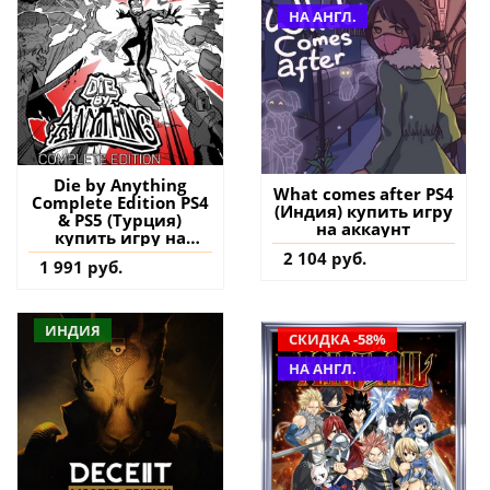
НА АНГЛ.
Die by Anything
What comes after PS4
Complete Edition PS4
(Индия) купить игру
& PS5 (Турция)
на аккаунт
купить игру на
аккаунт
2 104 руб.
1 991 руб.
ИНДИЯ
СКИДКА -58%
НА АНГЛ.