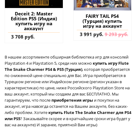
Deceit 2: Master
FAIRY TAIL PS4
Edition PS5 (Индия)
(Турция) купить
купить игру на
игру на аккаунт
аккаунт
3 991 руб.
9 293 руб.
3 708 руб.
В нашем ассортименте обширная библиотека игр для консолей
Playstation 4 и Playstation 5, среди них можно
купить игру Flute
The Snake Charmer PS4 & PS5 (Турция)
, которая приобретается
по сниженной цене специально для Вас. Игра приобретается в
Турецком регионе или Индийском регионе (регион указан в
характеристиках) по цене, ниже Российского Playstation Store на
ваш аккаунт, который мы создаем для вас БЕСПЛАТНО. Мы
гарантируем, что после
приобретения игры
и покупки на
аккаунт, игра навсегда останется на Вашем аккаунте, без каких-
либо проблем. Хотите
купить Flute The Snake Charmer для PS4
или PS5
? Заказывайте скорее и в кратчайшие сроки игра будет у
вас на аккаунте) И заранее, приятной Вам игры)