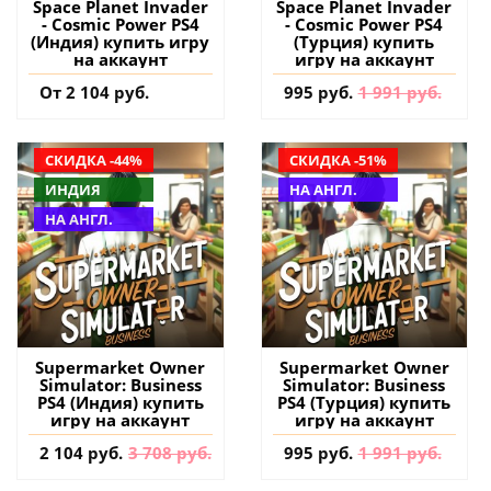
Space Planet Invader
Space Planet Invader
- Cosmic Power PS4
- Cosmic Power PS4
(Индия) купить игру
(Турция) купить
на аккаунт
игру на аккаунт
От 2 104 руб.
995 руб.
1 991 руб.
СКИДКА -44%
СКИДКА -51%
ИНДИЯ
НА АНГЛ.
НА АНГЛ.
Supermarket Owner
Supermarket Owner
Simulator: Business
Simulator: Business
PS4 (Индия) купить
PS4 (Турция) купить
игру на аккаунт
игру на аккаунт
2 104 руб.
3 708 руб.
995 руб.
1 991 руб.