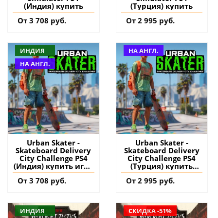
(Индия) купить
(Турция) купить
От 3 708 руб.
От 2 995 руб.
ИНДИЯ
НА АНГЛ.
НА АНГЛ.
Urban Skater -
Urban Skater -
Skateboard Delivery
Skateboard Delivery
City Challenge PS4
City Challenge PS4
(Индия) купить игру
(Турция) купить
на аккаунт
игру на аккаунт
От 3 708 руб.
От 2 995 руб.
ИНДИЯ
СКИДКА -51%