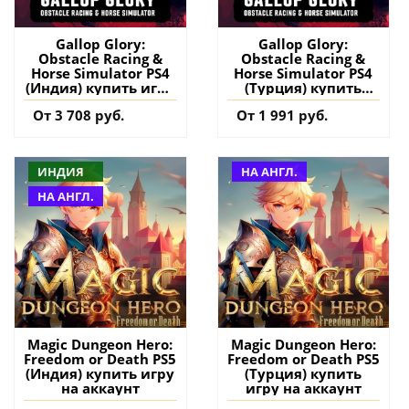
Gallop Glory:
Gallop Glory:
Obstacle Racing &
Obstacle Racing &
Horse Simulator PS4
Horse Simulator PS4
(Индия) купить игру
(Турция) купить
на аккаунт
игру на аккаунт
От 3 708 руб.
От 1 991 руб.
ИНДИЯ
НА АНГЛ.
НА АНГЛ.
Magic Dungeon Hero:
Magic Dungeon Hero:
Freedom or Death PS5
Freedom or Death PS5
(Индия) купить игру
(Турция) купить
на аккаунт
игру на аккаунт