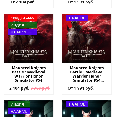
От 2 104 руб.
От 1 991 руб.
СКИДКА -44%
НА АНГЛ.
ИНДИЯ
НА АНГЛ.
Mounted Knights
Mounted Knights
Battle : Medieval
Battle : Medieval
Warrior Honor
Warrior Honor
Simulator PS4
Simulator PS4
(Индия) купить игру
(Турция) купить
2 104 руб.
3 708 руб.
От 1 991 руб.
на аккаунт
игру на аккаунт
ИНДИЯ
НА АНГЛ.
НА АНГЛ.