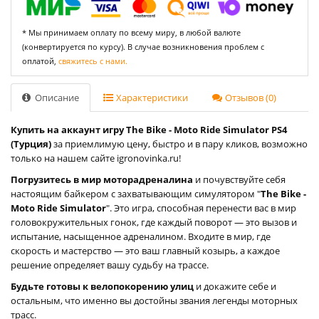
* Мы принимаем оплату по всему миру, в любой валюте
(конвертируется по курсу). В случае возникновения проблем с
оплатой,
свяжитесь с нами.
Описание
Характеристики
Отзывов (0)
Купить на аккаунт игру The Bike - Moto Ride Simulator PS4
(Турция)
за приемлимую цену, быстро и в пару кликов, возможно
только на нашем сайте igronovinka.ru!
Погрузитесь в мир моторадреналина
и почувствуйте себя
настоящим байкером с захватывающим симулятором "
The Bike -
Moto Ride Simulator
". Это игра, способная перенести вас в мир
головокружительных гонок, где каждый поворот — это вызов и
испытание, насыщенное адреналином. Входите в мир, где
скорость и мастерство — это ваш главный козырь, а каждое
решение определяет вашу судьбу на трассе.
Будьте готовы к велопокорению улиц
и докажите себе и
остальным, что именно вы достойны звания легенды моторных
трасс.