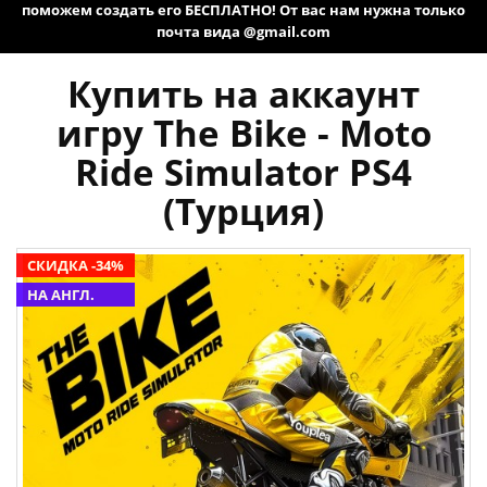
поможем создать его БЕСПЛАТНО! От вас нам нужна только
почта вида @gmail.com
Купить на аккаунт
игру The Bike - Moto
Ride Simulator PS4
(Турция)
СКИДКА -34%
НА АНГЛ.