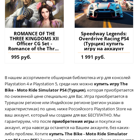
ROMANCE OF THE
Speedway Legends:
THREE KINGDOMS XII
Overdrive Racing PS4
Officer CG Set -
(Турция) купить
Romance of the Three
игру на аккаунт
Kingdoms XIV PS4
995 руб.
1 991 руб.
(Турция) купить
дополнение на
аккаунт
В нашем ассортименте обширная библиотека игр для консолей
Playstation 4 и Playstation 5, среди них можно
купить игру The
Bike - Moto Ride Simulator PS4 (Турция)
, которая приобретается
по сниженной цене специально для Вас. Игра приобретается в
Турецком регионе или Индийском регионе (регион указан в
характеристиках) по цене, ниже Российского Playstation Store на
ваш аккаунт, который мы создаем для вас БЕСПЛАТНО. Мы
гарантируем, что после
приобретения игры
и покупки на
аккаунт, игра навсегда останется на Вашем аккаунте, без каких-
либо проблем. Хотите
купить The Bike - Moto Ride Simulator
для PS4 или PS5
? Заказывайте скорее и в кратчайшие сроки игра