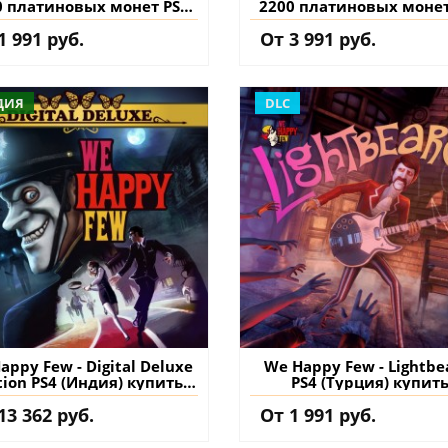
0 платиновых монет PS4
2200 платиновых монет
d PS5 (Турция) купить
and PS5 (Турция) куп
1 991 руб.
От 3 991 руб.
ополнение на аккаунт
дополнение на аккау
ДИЯ
DLC
appy Few - Digital Deluxe
We Happy Few - Lightbe
tion PS4 (Индия) купить
PS4 (Турция) купит
игру на аккаунт
дополнение на аккау
13 362 руб.
От 1 991 руб.