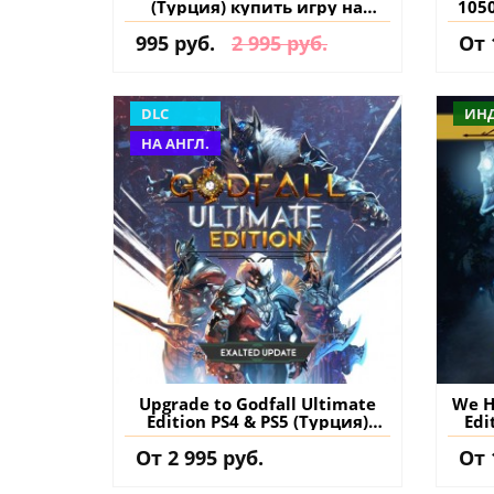
(Турция) купить игру на
105
аккаунт
an
995 руб.
2 995 руб.
От 
д
DLC
ИН
НА АНГЛ.
Upgrade to Godfall Ultimate
We H
Edition PS4 & PS5 (Турция)
Edi
купить дополнение на
От 2 995 руб.
От 
аккаунт