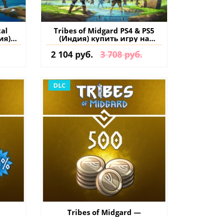
tal
Tribes of Midgard PS4 & PS5
ия)
(Индия) купить игру на
нт
аккаунт
2 104 руб.
3 708 руб.
DLC
Tribes of Midgard —