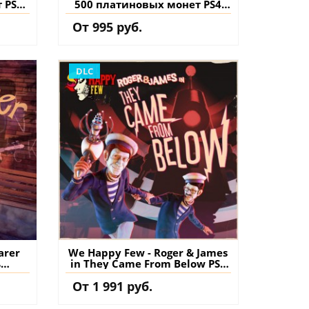
 PS4
500 платиновых монет PS4
ить
and PS5 (Турция) купить
От 995 руб.
нт
дополнение на аккаунт
DLC
arer
We Happy Few - Roger & James
ь
in They Came From Below PS4
нт
(Турция) купить дополнение
От 1 991 руб.
на аккаунт