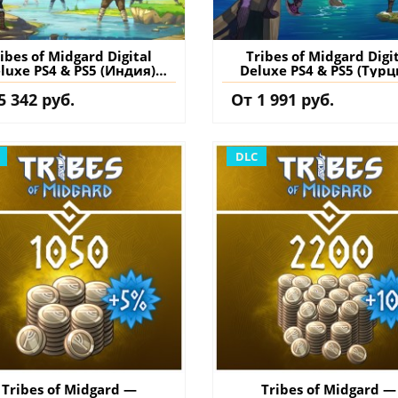
ibes of Midgard Digital
Tribes of Midgard Digi
luxe PS4 & PS5 (Индия)
Deluxe PS4 & PS5 (Турц
упить игру на аккаунт
купить игру на аккау
5 342 руб.
От 1 991 руб.
DLC
Tribes of Midgard —
Tribes of Midgard —