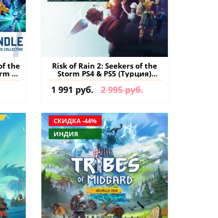
of the
Risk of Rain 2: Seekers of the
orm +
Storm PS4 & PS5 (Турция)
 PS4 &
купить дополнение на
1 991 руб.
2 995 руб.
ь
аккаунт
СКИДКА -44%
ИНДИЯ