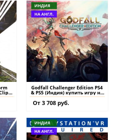
ИНДИЯ
НА АНГЛ.
orm
Godfall Challenger Edition PS4
Clip
& PS5 (Индия) купить игру на
пить
аккаунт
От 3 708 руб.
нт
ИНДИЯ
НА АНГЛ.