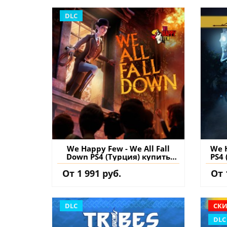
DLC
We Happy Few - We All Fall
We H
Down PS4 (Турция) купить
PS4 
дополнение на аккаунт
От 1 991 руб.
От 
DLC
СКИ
DLC