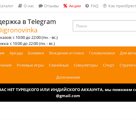
Каталог
О нас
Отзывы
Акции
FAQ
Как приобрест
ержка в Telegram
igronovinka
азов: с 10:00 до 22:00 (пн. - вс.)
ка: с 10:00 до 22:00 (пн. - вс.)
ия
Аркада
Боевики
Вождение и гонки
Головоломки
Для веч
чения
Ролевые игры
Семейные
Симуляторы
Спорт
Стратег
Дополнения
У ВАС НЕТ ТУРЕЦКОГО ИЛИ ИНДИЙСКОГО АККАУНТА, мы поможем соз
@gmail.com