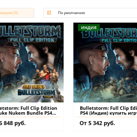
варов (0)
По умолчанию
ИНДИЯ
etstorm: Full Clip Edition
Bulletstorm: Full Clip Ed
uke Nukem Bundle PS4
PS4 (Индия) купить игр
урция) купить игру на
аккаунт
6 848 руб.
От 5 342 руб.
аккаунт