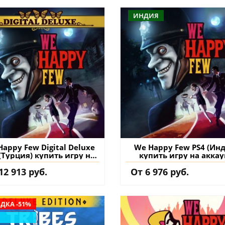
ИНДИЯ
appy Few Digital Deluxe
We Happy Few PS4 (Инд
(Турция) купить игру на
купить игру на аккау
аккаунт
12 913 руб.
От 6 976 руб.
ДКА -51%