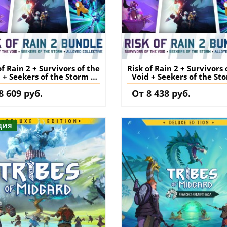
of Rain 2 + Survivors of the
Risk of Rain 2 + Survivors 
 + Seekers of the Storm +
Void + Seekers of the St
ed Collective Bundle PS4 &
Alloyed Collective Bundle
8 609 руб.
От 8 438 руб.
PS5 (Индия) купить
PS5 (Турция) купит
ДИЯ