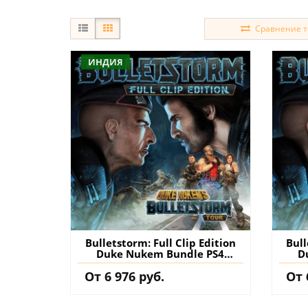
Сравнение то
ИНДИЯ
Bulletstorm: Full Clip Edition
Bull
Duke Nukem Bundle PS4
D
(Индия) купить игру на
(Т
От 6 976 руб.
От 
аккаунт