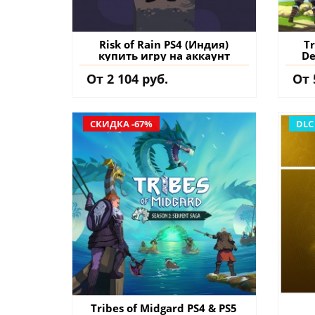
Risk of Rain PS4 (Индия)
Tr
купить игру на аккаунт
De
к
От 2 104 руб.
От 
СКИДКА -67%
DLC
Tribes of Midgard PS4 & PS5