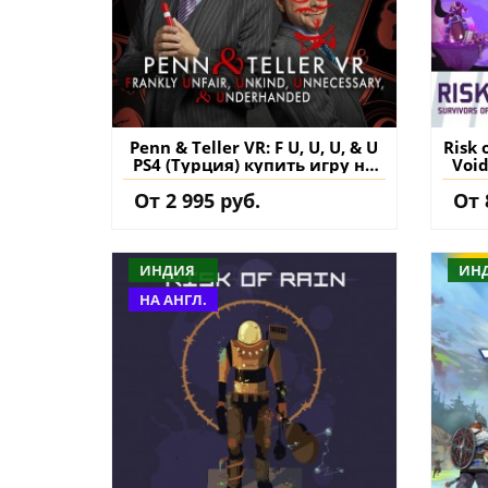
Penn & Teller VR: F U, U, U, & U
Risk 
PS4 (Турция) купить игру на
Void
аккаунт
Alloy
От 2 995 руб.
От 
ИНДИЯ
ИН
НА АНГЛ.