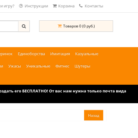
и игру?
Инструкции
Корзина
Контакты
Товаров 0 (0 руб.)
еринок
Единоборства
Имитация
Казуальные
ии
Ужасы
Уникальные
Фитнес
Шутеры
дать его БЕСПЛАТНО! От вас нам нужна только почта вида