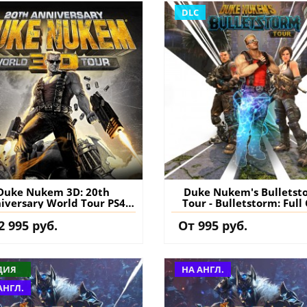
DLC
Duke Nukem 3D: 20th
Duke Nukem's Bulletst
iversary World Tour PS4
Tour - Bulletstorm: Full 
урция) купить игру на
Edition PS4 (Турция) ку
2 995 руб.
От 995 руб.
аккаунт
дополнение на аккау
ДИЯ
НА АНГЛ.
АНГЛ.