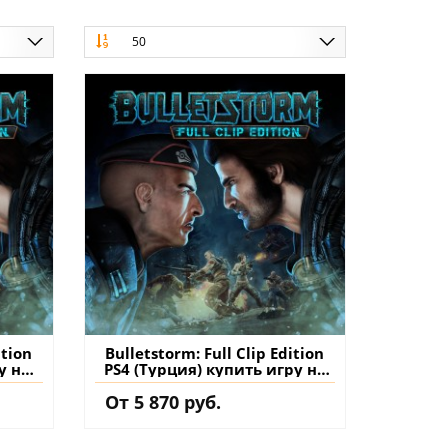
50
ition
Bulletstorm: Full Clip Edition
у на
PS4 (Турция) купить игру на
аккаунт
От 5 870 руб.