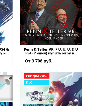
PS4 &
Penn & Teller VR: F U, U, U, & U
ру на
PS4 (Индия) купить игру на
аккаунт
От 3 708 руб.
СКИДКА -34%
DLC