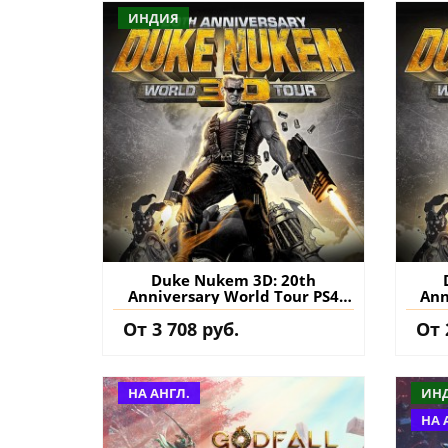
ИНДИЯ
Duke Nukem 3D: 20th
Anniversary World Tour PS4
Ann
(Индия) купить игру на
(Т
От 3 708 руб.
От 
аккаунт
НА АНГЛ.
ИН
НА 