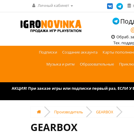
Личный кабинет
Подд
@
Обраб. зак
Тех. поддерж
Подписки
Создание аккаунта
Карты пополнен
Музыка и ритм
Образовательные
Приклю
АКЦИЯ! При заказе игры или подписки первый раз, ЕСЛИ 
Производитель
GEARBOX
GEARBOX