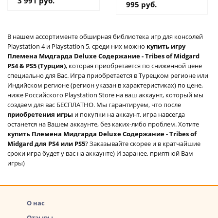
3 991 руб.
995 руб.
В нашем ассортименте обширная библиотека игр для консолей
Playstation 4 и Playstation 5, среди них можно
купить игру
Племена Мидгарда Deluxe Содержание - Tribes of Midgard
PS4 & PS5 (Турция)
, которая приобретается по сниженной цене
специально для Вас. Игра приобретается в Турецком регионе или
Индийском регионе (регион указан в характеристиках) по цене,
ниже Российского Playstation Store на ваш аккаунт, который мы
создаем для вас БЕСПЛАТНО. Мы гарантируем, что после
приобретения игры
и покупки на аккаунт, игра навсегда
останется на Вашем аккаунте, без каких-либо проблем. Хотите
купить Племена Мидгарда Deluxe Содержание - Tribes of
Midgard для PS4 или PS5
? Заказывайте скорее и в кратчайшие
сроки игра будет у вас на аккаунте) И заранее, приятной Вам
игры)
О нас
Отзывы