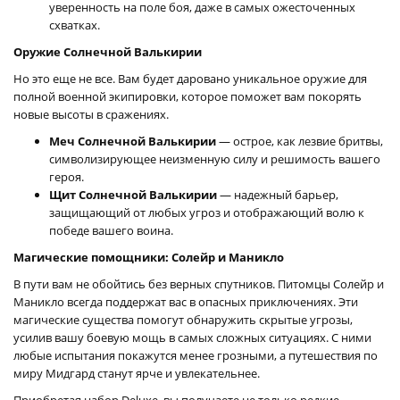
уверенность на поле боя, даже в самых ожесточенных
схватках.
Оружие Солнечной Валькирии
Но это еще не все. Вам будет даровано уникальное оружие для
полной военной экипировки, которое поможет вам покорять
новые высоты в сражениях.
Меч Солнечной Валькирии
— острое, как лезвие бритвы,
символизирующее неизменную силу и решимость вашего
героя.
Щит Солнечной Валькирии
— надежный барьер,
защищающий от любых угроз и отображающий волю к
победе вашего воина.
Магические помощники: Солейр и Маникло
В пути вам не обойтись без верных спутников. Питомцы Солейр и
Маникло всегда поддержат вас в опасных приключениях. Эти
магические существа помогут обнаружить скрытые угрозы,
усилив вашу боевую мощь в самых сложных ситуациях. С ними
любые испытания покажутся менее грозными, а путешествия по
миру Мидгард станут ярче и увлекательнее.
Приобретая набор Deluxe, вы получаете не только редкие