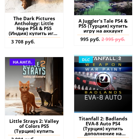
The Dark Pictures
A Juggler's Tale PS4 &
Anthology: Little
PS5 (Турция) купить
Hope PS4 & PS5
игру на аккаунт
(Индия) купить игру
на аккаунт
995 руб.
2 995 руб.
3 708 руб.
DLC
НА АНГЛ.
Titanfall 2: Badlands
Little Strays 2: Valley
EVA-8 Auto PS4
of Colors PS5
(Турция) купить
(Турция) купить
дополнение на
аккаунт