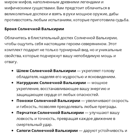
миром мифов, наполненным древними легендами и
мифическими существами. Вам предстоит облачиться в
великолепные доспехи и взять в руки мощное оружие, дабы
противостоять любым испытаниям, которые приготовила судьба.
Броня Солнечной Валькирии
Облачитесь в блистательный доспех Солнечной Валькирии,
чтобы ощутить себя настоящим героем-северянином. Этот
комплект подарит не только турнирный вид, но и уникальные
свойства, которые подчеркнут вашу непобедимую мощь и
отвагу.
Шлем Солнечной Валькирии
— укрепляет голову
обладателя, наделяя его мудростью и ясновидением.
Нагрудник Солнечной Валькирии
— мощное
укрепление, восстанавливающее вашу энергию и
защищающее сердце от любых опасностей.
Поножи Солнечной Валькирии
— увеличивают скорость
и гибкость, позволяя преодолевать любые преграды.
Перчатки Солнечной Валькирии
— улучшают вашу
ловкость и точность, превращая каждое движение в
смертельный удар.
Сапоги Солнечной Валькирии
— даруют устойчивость и