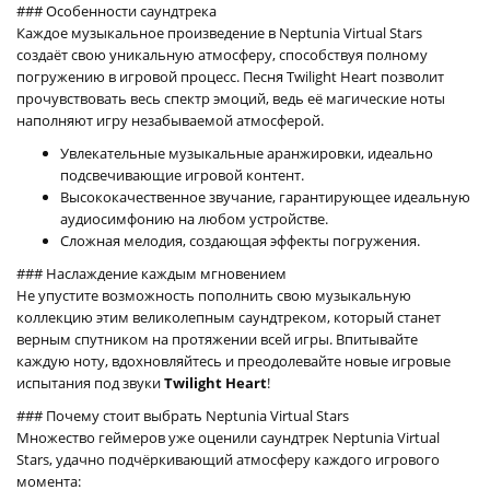
### Особенности саундтрека
Каждое музыкальное произведение в Neptunia Virtual Stars
создаёт свою уникальную атмосферу, способствуя полному
погружению в игровой процесс. Песня Twilight Heart позволит
прочувствовать весь спектр эмоций, ведь её магические ноты
наполняют игру незабываемой атмосферой.
Увлекательные музыкальные аранжировки, идеально
подсвечивающие игровой контент.
Высококачественное звучание, гарантирующее идеальную
аудиосимфонию на любом устройстве.
Сложная мелодия, создающая эффекты погружения.
### Наслаждение каждым мгновением
Не упустите возможность пополнить свою музыкальную
коллекцию этим великолепным саундтреком, который станет
верным спутником на протяжении всей игры. Впитывайте
каждую ноту, вдохновляйтесь и преодолевайте новые игровые
испытания под звуки
Twilight Heart
!
### Почему стоит выбрать Neptunia Virtual Stars
Множество геймеров уже оценили саундтрек Neptunia Virtual
Stars, удачно подчёркивающий атмосферу каждого игрового
момента: