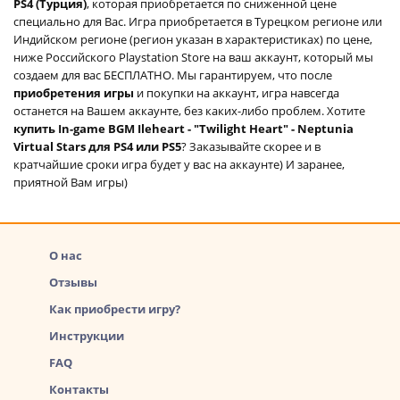
PS4 (Турция)
, которая приобретается по сниженной цене
специально для Вас. Игра приобретается в Турецком регионе или
Индийском регионе (регион указан в характеристиках) по цене,
ниже Российского Playstation Store на ваш аккаунт, который мы
создаем для вас БЕСПЛАТНО. Мы гарантируем, что после
приобретения игры
и покупки на аккаунт, игра навсегда
останется на Вашем аккаунте, без каких-либо проблем. Хотите
купить In-game BGM Ileheart - "Twilight Heart" - Neptunia
Virtual Stars для PS4 или PS5
? Заказывайте скорее и в
кратчайшие сроки игра будет у вас на аккаунте) И заранее,
приятной Вам игры)
О нас
Отзывы
Как приобрести игру?
Инструкции
FAQ
Контакты