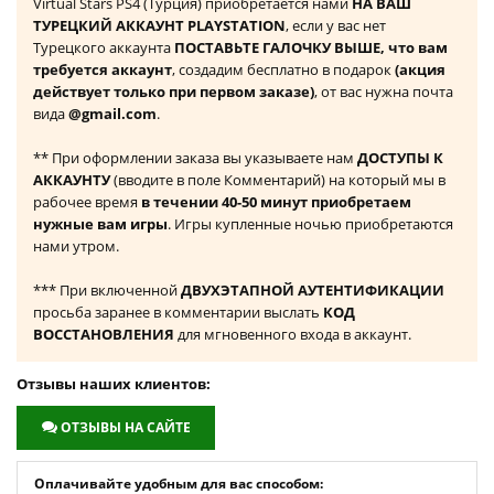
Virtual Stars PS4 (Турция) приобретается нами
НА ВАШ
ТУРЕЦКИЙ АККАУНТ PLAYSTATION
, если у вас нет
Турецкого аккаунта
ПОСТАВЬТЕ ГАЛОЧКУ ВЫШЕ, что вам
требуется аккаунт
, создадим бесплатно в подарок
(акция
действует только при первом заказе)
, от вас нужна почта
вида
@gmail.com
.
** При оформлении заказа вы указываете нам
ДОСТУПЫ К
АККАУНТУ
(вводите в поле Комментарий) на который мы в
рабочее время
в течении 40-50 минут приобретаем
нужные вам игры
. Игры купленные ночью приобретаются
нами утром.
*** При включенной
ДВУХЭТАПНОЙ АУТЕНТИФИКАЦИИ
просьба заранее в комментарии выслать
КОД
ВОССТАНОВЛЕНИЯ
для мгновенного входа в аккаунт.
Отзывы наших клиентов:
ОТЗЫВЫ НА САЙТЕ
Оплачивайте удобным для вас способом: