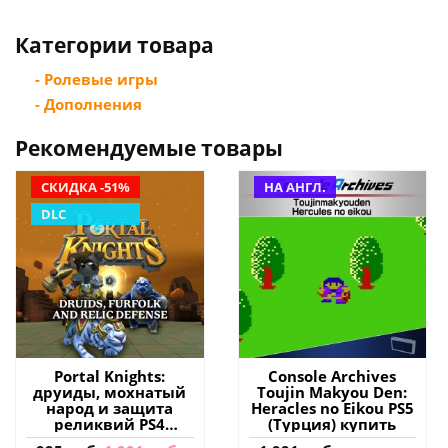
Категории товара
- Ролевые игры
- Дополнения
Рекомендуемые товары
СКИДКА -51%
НА АНГЛ.
DLC
Portal Knights:
Console Archives
друиды, мохнатый
Toujin Makyou Den:
народ и защита
Heracles no Eikou PS5
реликвий PS4
(Турция) купить
(Турция) купить