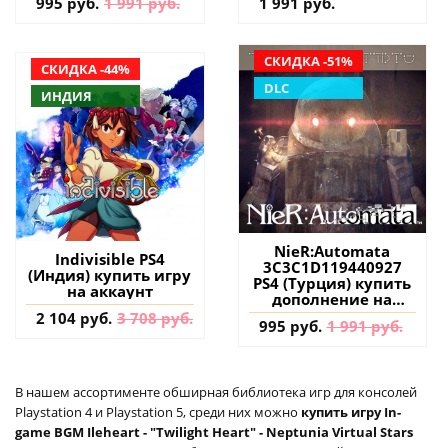
995 руб.
1 991 руб.
1 991 руб.
дополнение на
аккаунт
СКИДКА -51%
СКИДКА -44%
DLC
ИНДИЯ
NieR:Automata
Indivisible PS4
3C3C1D119440927
(Индия) купить игру
PS4 (Турция) купить
на аккаунт
дополнение на
аккаунт
2 104 руб.
3 708 руб.
995 руб.
1 991 руб.
В нашем ассортименте обширная библиотека игр для консолей
Playstation 4 и Playstation 5, среди них можно
купить игру In-
game BGM Ileheart - "Twilight Heart" - Neptunia Virtual Stars