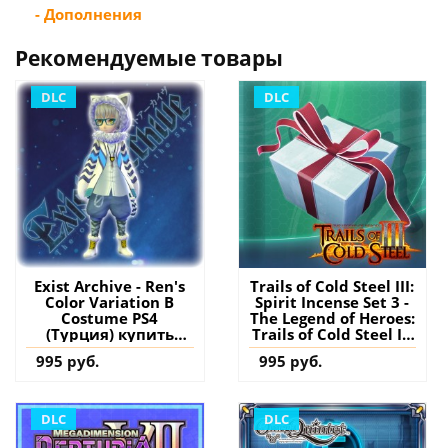
- Дополнения
Рекомендуемые товары
DLC
DLC
Exist Archive - Ren's
Trails of Cold Steel III:
Color Variation B
Spirit Incense Set 3 -
Costume PS4
The Legend of Heroes:
(Турция) купить
Trails of Cold Steel III
дополнение на
PS4 (Турция) купить
995 руб.
995 руб.
аккаунт
дополнение на
аккаунт
DLC
DLC