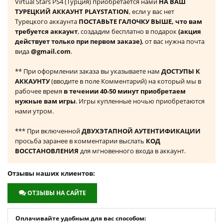
Virtual Stars PS4 (Турция) приобретается нами
НА ВАШ
ТУРЕЦКИЙ АККАУНТ PLAYSTATION
, если у вас нет
Турецкого аккаунта
ПОСТАВЬТЕ ГАЛОЧКУ ВЫШЕ, что вам
требуется аккаунт
, создадим бесплатно в подарок
(акция
действует только при первом заказе)
, от вас нужна почта
вида
@gmail.com
.
** При оформлении заказа вы указываете нам
ДОСТУПЫ К
АККАУНТУ
(вводите в поле Комментарий) на который мы в
рабочее время
в течении 40-50 минут приобретаем
нужные вам игры
. Игры купленные ночью приобретаются
нами утром.
*** При включенной
ДВУХЭТАПНОЙ АУТЕНТИФИКАЦИИ
просьба заранее в комментарии выслать
КОД
ВОССТАНОВЛЕНИЯ
для мгновенного входа в аккаунт.
Отзывы наших клиентов:
ОТЗЫВЫ НА САЙТЕ
Оплачивайте удобным для вас способом: