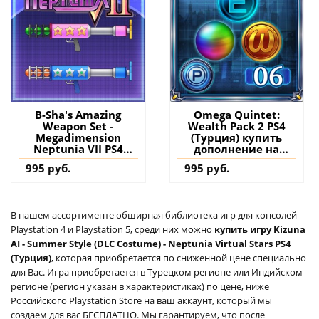
B-Sha's Amazing
Omega Quintet:
Weapon Set -
Wealth Pack 2 PS4
Megadimension
(Турция) купить
Neptunia VII PS4
дополнение на
(Турция) купить
аккаунт
995 руб.
995 руб.
дополнение на
аккаунт
В нашем ассортименте обширная библиотека игр для консолей
Playstation 4 и Playstation 5, среди них можно
купить игру Kizuna
AI - Summer Style (DLC Costume) - Neptunia Virtual Stars PS4
(Турция)
, которая приобретается по сниженной цене специально
для Вас. Игра приобретается в Турецком регионе или Индийском
регионе (регион указан в характеристиках) по цене, ниже
Российского Playstation Store на ваш аккаунт, который мы
создаем для вас БЕСПЛАТНО. Мы гарантируем, что после