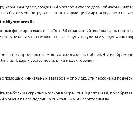
у игры. Саундтрек, созданный мастером своего дела Тобиасом Лиля из 
 незабываемой. Погрузитесь в этот чарующий мир посредством вели
le Nightmares II»
те, как формировалась игра. Этот 56-страничный альбом наполнен эс
лучите уникальную возможность заглянуть за кулисы и увидеть, как тв
обильное устройство с помощью эксклюзивных обоев. Эти изображени
tmares II, даря чувство ностальгии и вдохновения.
с помощью уникальных аватаров Mono и Six. Эти персонажи подчеркнут
 все больше скрытых уголков в мире Little Nightmares II, приобретая 
дый момент в игре подлинно уникальным и неповторимым.