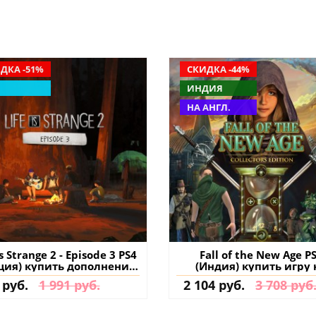
ДКА -51%
СКИДКА -44%
ИНДИЯ
НА АНГЛ.
is Strange 2 - Episode 3 PS4
Fall of the New Age P
ция) купить дополнение
(Индия) купить игру 
на аккаунт
аккаунт
 руб.
1 991 руб.
2 104 руб.
3 708 руб