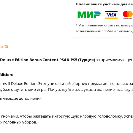
Оплачивайте удобным для вас
* Мы принимаем оплату по всему ми
возникновения проблем с оплатой
 (0)
Deluxe Edition Bonus Content PS4 & PS5 (Турция)
за приемлимую цену
dition:
tmares II Deluxe Edition. Этот уникальный сборник предлагает не тольк
убже ощутить мир игры. Почувствуйте весь ужас и волнение, исследуя
чатляющие дополнения:
и гномами, чтобы разгадать интригующую игровую головоломку. Успех
х головных уборов.