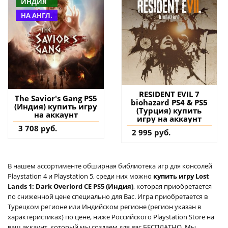
ИНДИЯ
НА АНГЛ.
RESIDENT EVIL 7
The Savior's Gang PS5
biohazard PS4 & PS5
(Индия) купить игру
(Турция) купить
на аккаунт
игру на аккаунт
3 708 руб.
2 995 руб.
В нашем ассортименте обширная библиотека игр для консолей
Playstation 4 и Playstation 5, среди них можно
купить игру Lost
Lands 1: Dark Overlord CE PS5 (Индия)
, которая приобретается
по сниженной цене специально для Вас. Игра приобретается в
Турецком регионе или Индийском регионе (регион указан в
характеристиках) по цене, ниже Российского Playstation Store на
ваш аккаунт, который мы создаем для вас БЕСПЛАТНО. Мы