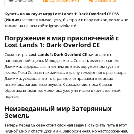
Описание
Характеристики
Отзывов (0)
Купить на аккаунт игру Lost Lands 1: Dark Overlord CE PS5
(Индия)
за приемлимую цену, быстро и в пару кликов, возможно
только на нашем сайте igronovinka.ru!
Погружение в мир приключений с
Lost Lands 1: Dark Overlord CE
Сюжет игры
Lost Lands 1: Dark Overlord CE
начинается с
напряженной сцены. Молодая мать, Сьюзан, вместе с сыном
Джимми, задержалась в летнем домике, окруженном густым
лесом. Пока Сьюзан находилась в плену телефонного разговора,
Джимми, услышав что-то странное, отправился в поисках
источника загадочных звуков. К сожалению, пока Сьюзан
обратила внимание, мальчика уже утягивало в таинственный
портал.
Неизведанный мир Затерянных
Земель
Теперь перед Сьюзан стоит сложная задача: отыскать путь в этот
чудной мир и спасти Джимми. Завороженная, но настороженная,