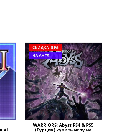
СКИДКА -51%
НА АНГЛ.
WARRIORS: Abyss PS4 & PS5
 VII
(Турция) купить игру на