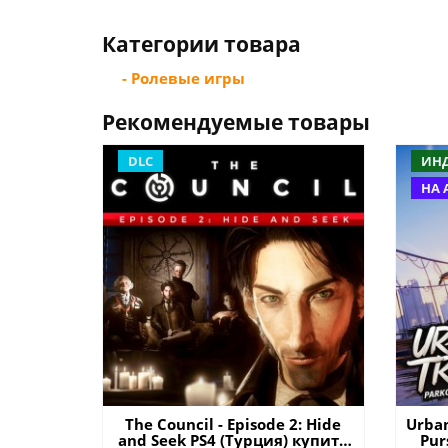
Категории товара
- Ролевые игры
Рекомендуемые товары
DLC
ИН
НА 
The Council - Episode 2: Hide
Urban
and Seek PS4 (Турция) купить
Pur