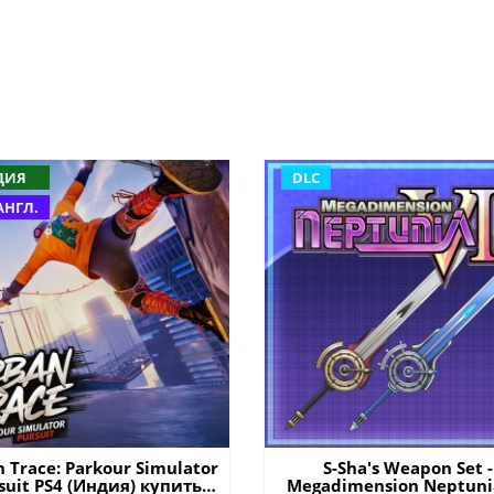
ДИЯ
DLC
АНГЛ.
 Trace: Parkour Simulator
S-Sha's Weapon Set -
suit PS4 (Индия) купить
Megadimension Neptunia