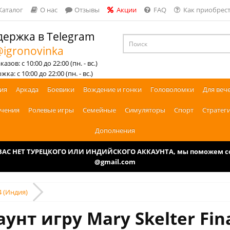
Каталог
О нас
Отзывы
Акции
FAQ
Как приобрест
ержка в Telegram
igronovinka
азов: с 10:00 до 22:00 (пн. - вс.)
ка: с 10:00 до 22:00 (пн. - вс.)
ия
Аркада
Боевики
Вождение и гонки
Головоломки
Для веч
чения
Ролевые игры
Семейные
Симуляторы
Спорт
Стратег
Дополнения
У ВАС НЕТ ТУРЕЦКОГО ИЛИ ИНДИЙСКОГО АККАУНТА, мы поможем соз
@gmail.com
4 (Индия)
унт игру Mary Skelter Fin