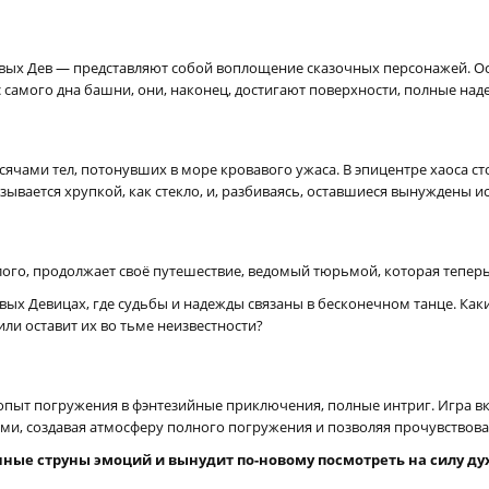
вых Дев — представляют собой воплощение сказочных персонажей. О
с самого дна башни, они, наконец, достигают поверхности, полные на
ячами тел, потонувших в море кровавого ужаса. В эпицентре хаоса сто
ывается хрупкой, как стекло, и, разбиваясь, оставшиеся вынуждены ис
о, продолжает своё путешествие, ведомый тюрьмой, которая теперь п
ых Девицах, где судьбы и надежды связаны в бесконечном танце. Каки
или оставит их во тьме неизвестности?
й опыт погружения в фэнтезийные приключения, полные интриг. Игра в
ми, создавая атмосферу полного погружения и позволяя прочувствова
нные струны эмоций и вынудит по-новому посмотреть на силу ду