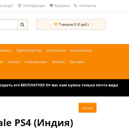
и игру?
Инструкции
Корзина
Контакты
Товаров 0 (0 руб.)
еринок
Единоборства
Имитация
Казуальные
ии
Ужасы
Уникальные
Фитнес
Шутеры
дать его БЕСПЛАТНО! От вас нам нужна только почта вида
ale PS4 (Индия)