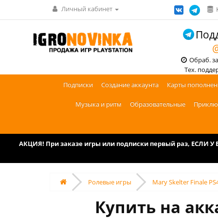
Личный кабинет
Подд
@
Обраб. зак
Тех. поддерж
Подписки
Создание аккаунта
Карты пополнен
Музыка и ритм
Образовательные
Приклю
АКЦИЯ! При заказе игры или подписки первый раз, ЕСЛИ 
Ролевые игры
Mary Skelter Finale PS
Купить на акка