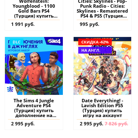
Wolfenstein:
Cities: Skylines - Pop-
Youngblood - 1100
Punk Radio - Cities:
Gold Bars PS4
Skylines - Remastered
(Турция) купить
PS4 & PS5 (Турция)
дополнение на
купить дополнение
1 991 руб.
995 руб.
аккаунт
на аккаунт
DLC
СКИДКА -62%
НА АНГЛ.
The Sims 4 Jungle
Date Everything! -
Adventure PS4
Lavish Edition PS5
(Турция) купить
(Турция) купить
дополнение на
игру на аккаунт
аккаунт
2 995 руб.
2 995 руб.
7 826 руб.