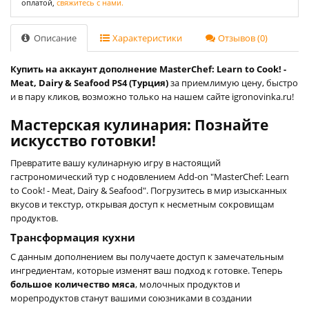
оплатой,
свяжитесь с нами.
Описание
Характеристики
Отзывов (0)
Купить на аккаунт дополнение MasterChef: Learn to Cook! -
Meat, Dairy & Seafood PS4 (Турция)
за приемлимую цену, быстро
и в пару кликов, возможно только на нашем сайте igronovinka.ru!
Мастерская кулинария: Познайте
искусство готовки!
Превратите вашу кулинарную игру в настоящий
гастрономический тур с нодовлением Add-on "MasterChef: Learn
to Cook! - Meat, Dairy & Seafood". Погрузитесь в мир изысканных
вкусов и текстур, открывая доступ к несметным сокровищам
продуктов.
Трансформация кухни
С данным дополнением вы получаете доступ к замечательным
ингредиентам, которые изменят ваш подход к готовке. Теперь
большое количество мяса
, молочных продуктов и
морепродуктов станут вашими союзниками в создании