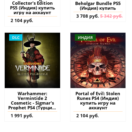
Collector's Edition
Beholgar Bundle PS5
PS5 (Индия) купить
(Индия) купить
игру на аккаунт
3 708 руб.
5 342 руб.
2 104 руб.
DLC
ИНДИЯ
Warhammer:
Portal of Evil: Stolen
Vermintide 2
Runes PS4 (Индия)
Cosmetic - Sigmar's
купить игру на
Prophet PS4 (Турция)
аккаунт
купить дополнение
1 991 руб.
2 104 руб.
на аккаунт