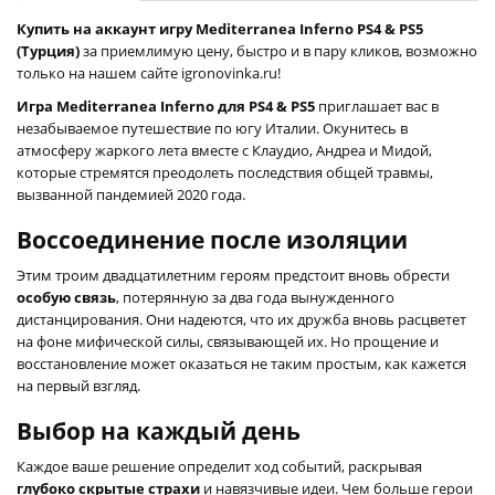
Купить на аккаунт игру Mediterranea Inferno PS4 & PS5
(Турция)
за приемлимую цену, быстро и в пару кликов, возможно
только на нашем сайте igronovinka.ru!
Игра Mediterranea Inferno для PS4 & PS5
приглашает вас в
незабываемое путешествие по югу Италии. Окунитесь в
атмосферу жаркого лета вместе с Клаудио, Андреа и Мидой,
которые стремятся преодолеть последствия общей травмы,
вызванной пандемией 2020 года.
Воссоединение после изоляции
Этим троим двадцатилетним героям предстоит вновь обрести
особую связь
, потерянную за два года вынужденного
дистанцирования. Они надеются, что их дружба вновь расцветет
на фоне мифической силы, связывающей их. Но прощение и
восстановление может оказаться не таким простым, как кажется
на первый взгляд.
Выбор на каждый день
Каждое ваше решение определит ход событий, раскрывая
глубоко скрытые страхи
и навязчивые идеи. Чем больше герои