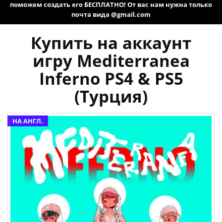
поможем создать его БЕСПЛАТНО! От вас нам нужна только
почта вида @gmail.com
Купить на аккаунт
игру Mediterranea
Inferno PS4 & PS5
(Турция)
НА АНГЛ.