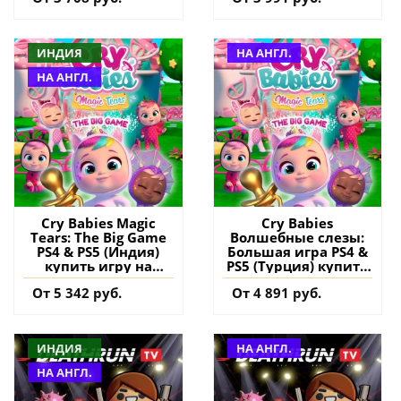
ИНДИЯ
НА АНГЛ.
НА АНГЛ.
Cry Babies Magic
Cry Babies
Tears: The Big Game
Волшебные слезы:
PS4 & PS5 (Индия)
Большая игра PS4 &
купить игру на
PS5 (Турция) купить
аккаунт
игру на аккаунт
От 5 342 руб.
От 4 891 руб.
ИНДИЯ
НА АНГЛ.
НА АНГЛ.