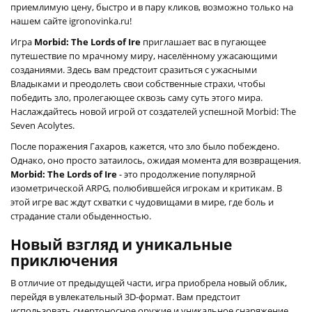
приемлимую цену, быстро и в пару кликов, возможно только на
нашем сайте igronovinka.ru!
Игра
Morbid: The Lords of Ire
приглашает вас в пугающее
путешествие по мрачному миру, населённому ужасающими
созданиями. Здесь вам предстоит сразиться с ужасными
Владыками и преодолеть свои собственные страхи, чтобы
победить зло, пролегающее сквозь саму суть этого мира.
Наслаждайтесь новой игрой от создателей успешной Morbid: The
Seven Acolytes.
После поражения Гахаров, кажется, что зло было побеждено.
Однако, оно просто затаилось, ожидая момента для возвращения.
Morbid: The Lords of Ire
- это продолжение популярной
изометрической ARPG, полюбившейся игрокам и критикам. В
этой игре вас ждут схватки с чудовищами в мире, где боль и
страдание стали обыденностью.
Новый взгляд и уникальные
приключения
В отличие от предыдущей части, игра приобрела новый облик,
перейдя в увлекательный 3D-формат. Вам предстоит
использовать смертоносное оружие и уникальное снаряжение,