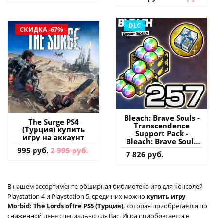
DLC
СКИДКА -67%
Bleach: Brave Souls -
The Surge PS4
Transcendence
(Турция) купить
Support Pack -
игру на аккаунт
Bleach: Brave Souls
Anime Game PS4
995 руб.
2 995 руб.
7 826 руб.
(Турция) купить
дополнение на
аккаунт
В нашем ассортименте обширная библиотека игр для консолей
Playstation 4 и Playstation 5, среди них можно
купить игру
Morbid: The Lords of Ire PS5 (Турция)
, которая приобретается по
сниженной цене специально для Вас. Игра приобретается в