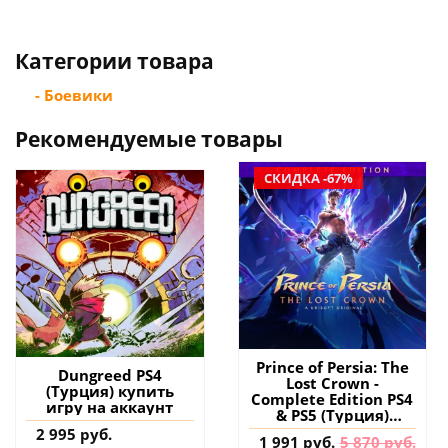
Категории товара
- Боевики
Рекомендуемые товары
СКИДКА -67%
Prince of Persia: The
Dungreed PS4
Lost Crown -
(Турция) купить
Complete Edition PS4
игру на аккаунт
& PS5 (Турция)
купить игру на
2 995 руб.
1 991 руб.
5 870 руб.
аккаунт