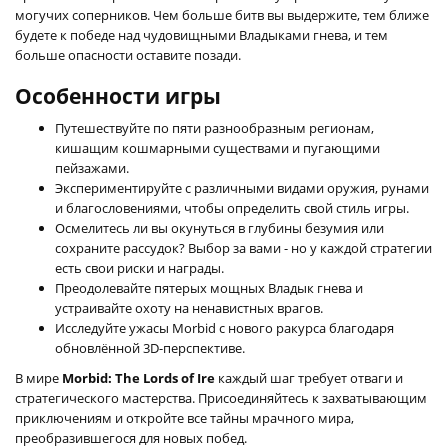
могучих соперников. Чем больше битв вы выдержите, тем ближе
будете к победе над чудовищными Владыками гнева, и тем
больше опасности оставите позади.
Особенности игры
Путешествуйте по пяти разнообразным регионам,
кишащим кошмарными существами и пугающими
пейзажами.
Экспериментируйте с различными видами оружия, рунами
и благословениями, чтобы определить свой стиль игры.
Осмелитесь ли вы окунуться в глубины безумия или
сохраните рассудок? Выбор за вами - но у каждой стратегии
есть свои риски и награды.
Преодолевайте пятерых мощных Владык гнева и
устраивайте охоту на ненавистных врагов.
Исследуйте ужасы Morbid с нового ракурса благодаря
обновлённой 3D-перспективе.
В мире
Morbid: The Lords of Ire
каждый шаг требует отваги и
стратегического мастерства. Присоединяйтесь к захватывающим
приключениям и откройте все тайны мрачного мира,
преобразившегося для новых побед.