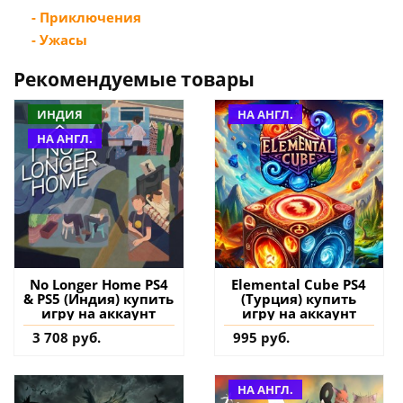
- Приключения
- Ужасы
Рекомендуемые товары
ИНДИЯ
НА АНГЛ.
НА АНГЛ.
No Longer Home PS4
Elemental Cube PS4
& PS5 (Индия) купить
(Турция) купить
игру на аккаунт
игру на аккаунт
3 708 руб.
995 руб.
НА АНГЛ.