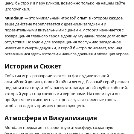
цену, быстро и в пару кликов, возможно только на нашем сайте
igronovinka.ru!
Mundaun
— это уникальный игровой опыт, в котором каждое
ваше действие переплетается с древними загадками и
поразительными визуальными сценами. История начинается с
возвращения главного героя в долину Мундаун после долгих лет
отсутствия. Поводом для возвращения послужило загадочное
известие о смерти дедушки, и герой быстро понимает, что над
оставшимися здесь жителями нависла древняя и зловещая угроза.
История и Сюжет
События игры разворачиваются на фоне удивительной
альпийской долины, полной тайн и легенд. Главный герой решает
подняться на гору, чтобы распутать загадочный клубок событий,
который укрыт под снежными вершинами. На своем пути он
пройдет через живописные горные луга и скалистые тропы,
чтобы разгадать причину происходящего.
Атмосфера и Визуализация
Mundaun предлагает невероятную атмосферу, созданную
благодаря уникальному стилю визуализации с использованием