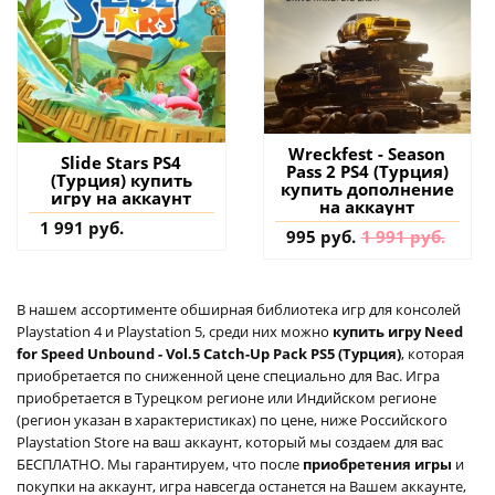
Wreckfest - Season
Slide Stars PS4
Pass 2 PS4 (Турция)
(Турция) купить
купить дополнение
игру на аккаунт
на аккаунт
1 991 руб.
995 руб.
1 991 руб.
В нашем ассортименте обширная библиотека игр для консолей
Playstation 4 и Playstation 5, среди них можно
купить игру Need
for Speed Unbound - Vol.5 Catch-Up Pack PS5 (Турция)
, которая
приобретается по сниженной цене специально для Вас. Игра
приобретается в Турецком регионе или Индийском регионе
(регион указан в характеристиках) по цене, ниже Российского
Playstation Store на ваш аккаунт, который мы создаем для вас
БЕСПЛАТНО. Мы гарантируем, что после
приобретения игры
и
покупки на аккаунт, игра навсегда останется на Вашем аккаунте,