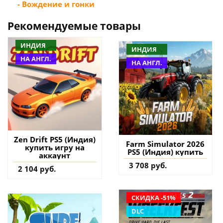
- Вождение и гонки
Рекомендуемые товары
ИНДИЯ
ИНДИЯ
НА АНГЛ.
НА АНГЛ.
Zen Drift PS5 (Индия)
Farm Simulator 2026
купить игру на
PS5 (Индия) купить
аккаунт
3 708 руб.
2 104 руб.
СКИДКА -51%
DLC