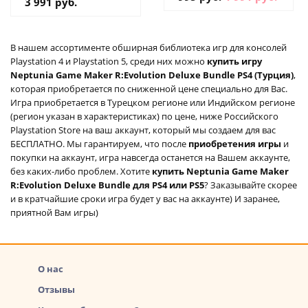
3 991 руб.
на аккаунт
В нашем ассортименте обширная библиотека игр для консолей
Playstation 4 и Playstation 5, среди них можно
купить игру
Neptunia Game Maker R:Evolution Deluxe Bundle PS4 (Турция)
,
которая приобретается по сниженной цене специально для Вас.
Игра приобретается в Турецком регионе или Индийском регионе
(регион указан в характеристиках) по цене, ниже Российского
Playstation Store на ваш аккаунт, который мы создаем для вас
БЕСПЛАТНО. Мы гарантируем, что после
приобретения игры
и
покупки на аккаунт, игра навсегда останется на Вашем аккаунте,
без каких-либо проблем. Хотите
купить Neptunia Game Maker
R:Evolution Deluxe Bundle для PS4 или PS5
? Заказывайте скорее
и в кратчайшие сроки игра будет у вас на аккаунте) И заранее,
приятной Вам игры)
О нас
Отзывы