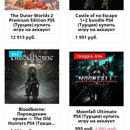
The Outer Worlds 2
Castle of no Escape
Premium Edition PS5
1+2 bundle PS4
(Турция) купить
(Турция) купить
игру на аккаунт
игру на аккаунт
12 913 руб.
1 991 руб.
DLC
СКИДКА -51%
Bloodborne:
Moonfall Ultimate
Порождение
PS4 (Турция) купить
крови — The Old
игру на аккаунт
Hunters PS4 (Турция)
купить дополнение
995 руб.
1 991 руб.