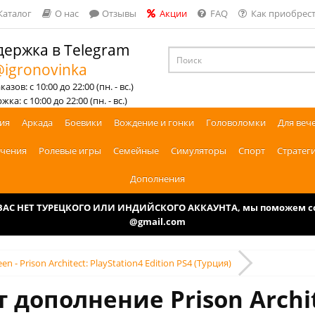
Каталог
О нас
Отзывы
Акции
FAQ
Как приобрест
ержка в Telegram
igronovinka
азов: с 10:00 до 22:00 (пн. - вс.)
ка: с 10:00 до 22:00 (пн. - вс.)
ия
Аркада
Боевики
Вождение и гонки
Головоломки
Для веч
чения
Ролевые игры
Семейные
Симуляторы
Спорт
Стратег
Дополнения
У ВАС НЕТ ТУРЕЦКОГО ИЛИ ИНДИЙСКОГО АККАУНТА, мы поможем соз
@gmail.com
een - Prison Architect: PlayStation4 Edition PS4 (Турция)
 дополнение Prison Archite