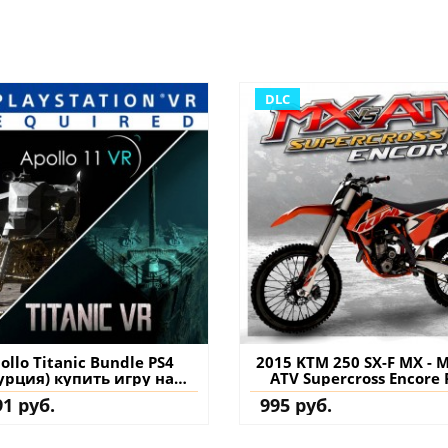
DLC
ollo Titanic Bundle PS4
2015 KTM 250 SX-F MX - M
урция) купить игру на
ATV Supercross Encore 
аккаунт
(Турция) купить допол
91 руб.
995 руб.
на аккаунт