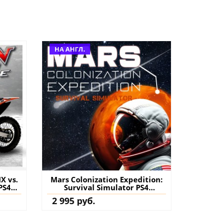
НА АНГЛ.
X vs.
Mars Colonization Expedition:
PS4
Survival Simulator PS4
нение
(Турция) купить
2 995 руб.