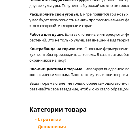
другие культуры. Полученный урожай можно не только
Расширяйте свои угодья.
В игре появится три новых
у вас будет возможность нанять профессиональных ф
этого создавайте кладовые и сараи.
Работа для души.
Если заключенные интересуются фл
растений. Это не только улучшает внешний вид терри
Контрабанда на горизонте.
С новыми фермерскими к
кухне, чтобы производить алкоголь. В связи с этим, 
охранников начеку!
Эко-инициативы в тюрьме.
Благодаря внедрению во
экологически чистым. Плюс к этому, излишки энергии
Ваша тюрьма станет не только более самодостаточно
развивайте свое заведение, чтобы оно стало образцом
Категории товара
- Стратегии
- Дополнения