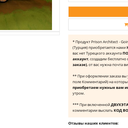
* Продукт Prison Architect - Goin
(Турция) приобретается нами
вас нет Турецкого аккаунта
ПО
аккаунт
, создадим бесплатно
заказе)
, от вас нужна почта в
** При оформлении заказа вы
поле Комментарий) на которы
приобретаем нужные вам и
утром.
*** При включенной
ДВУХЭТ
комментарии выслать
КОД В
Отзывы наших клиентов: