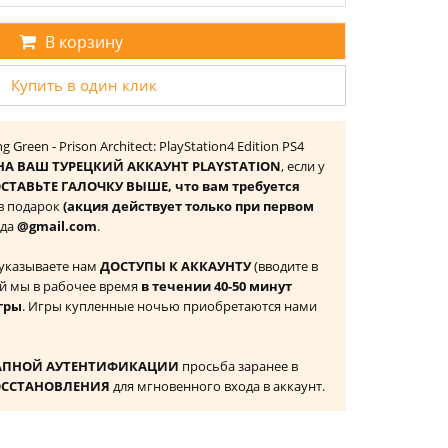
В корзину
Купить в один клик
g Green - Prison Architect: PlayStation4 Edition PS4
НА ВАШ ТУРЕЦКИЙ АККАУНТ PLAYSTATION
, если у
СТАВЬТЕ ГАЛОЧКУ ВЫШЕ, что вам требуется
 в подарок
(акция действует только при первом
ида
@gmail.com
.
 указываете нам
ДОСТУПЫ К АККАУНТУ
(вводите в
й мы в рабочее время
в течении 40-50 минут
гры
. Игры купленные ночью приобретаются нами
АПНОЙ АУТЕНТИФИКАЦИИ
просьба заранее в
ОССТАНОВЛЕНИЯ
для мгновенного входа в аккаунт.