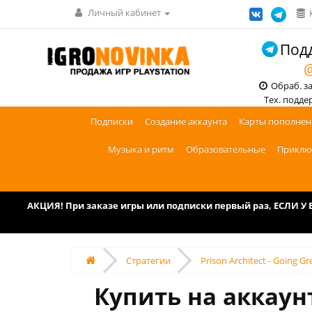
Личный кабинет
Подд
@
Обраб. зак
Тех. поддерж
Подписки
Создание аккаунта
Карты пополнен
Музыка и ритм
Образовательные
Приклю
АКЦИЯ! При заказе игры или подписки первый раз, ЕСЛИ 
Стратегии
Prison Architect - Going Gr
Купить на аккаунт