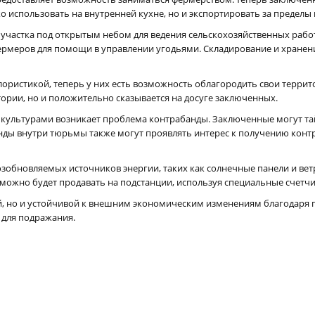
 использовать на внутренней кухне, но и экспортировать за пределы 
 участка под открытым небом для ведения сельскохозяйственных работ:
ермеров для помощи в управлении угодьями. Складирование и хранен
ористикой, теперь у них есть возможность облагородить свои терри
тории, но и положительно сказывается на досуге заключенных.
ультурами возникает проблема контрабанды. Заключенные могут тайн
банды внутри тюрьмы также могут проявлять интерес к получению контр
зобновляемых источников энергии, таких как солнечные панели и вет
 можно будет продавать на подстанции, используя специальные счетчи
й, но и устойчивой к внешним экономическим изменениям благодаря 
 для подражания.