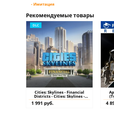
- Имитация
Рекомендуемые товары
DLC
Cities: Skylines - Financial
Ap
Districts - Cities: Skylines -
(Т
Remastered PS4 & PS5 (Турция)
1 991 руб.
4 8
купить дополнение на
аккаунт