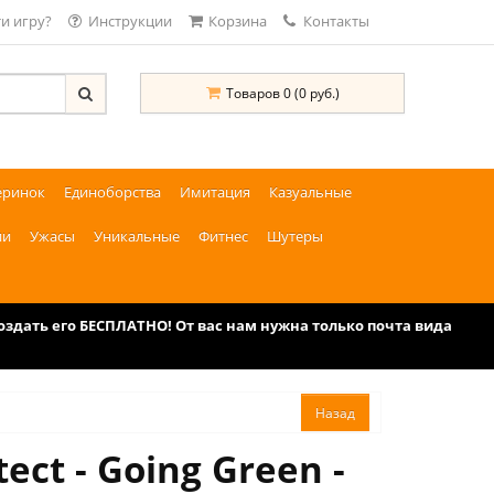
и игру?
Инструкции
Корзина
Контакты
Товаров 0 (0 руб.)
еринок
Единоборства
Имитация
Казуальные
ии
Ужасы
Уникальные
Фитнес
Шутеры
дать его БЕСПЛАТНО! От вас нам нужна только почта вида
ct - Going Green -