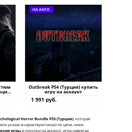
НА АНГЛ.
остюм
Outbreak PS4 (Турция) купить
рция)
игру на аккаунт
на
1 991 руб.
chological Horror Bundle PS5 (Турция)
, которая
он указан в характеристиках) по цене, ниже
тения игры
и покупки на аккаунт, игра навсегда