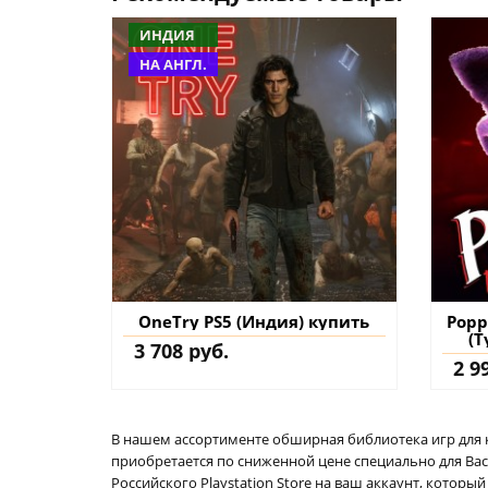
ИНДИЯ
НА АНГЛ.
OneTry PS5 (Индия) купить
Popp
(Т
3 708 руб.
2 9
В нашем ассортименте обширная библиотека игр для кон
приобретается по сниженной цене специально для Вас.
Российского Playstation Store на ваш аккаунт, котор