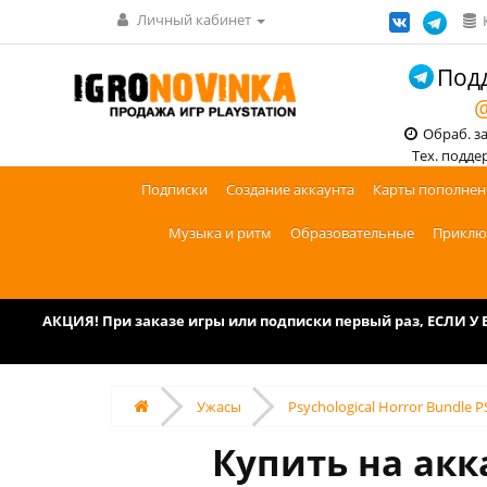
Личный кабинет
Подд
@
Обраб. зак
Тех. поддерж
Подписки
Создание аккаунта
Карты пополнен
Музыка и ритм
Образовательные
Приклю
АКЦИЯ! При заказе игры или подписки первый раз, ЕСЛИ 
Ужасы
Psychological Horror Bundle P
Купить на акка