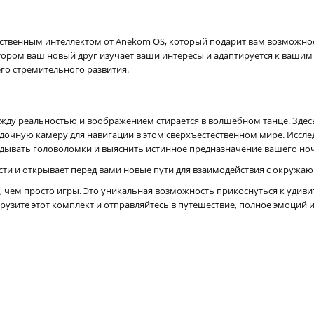
сственным интеллектом от Anekom OS, который подарит вам возможно
котором ваш новый друг изучает ваши интересы и адаптируется к ваши
его стремительного развития.
ежду реальностью и воображением стирается в волшебном танце. Здес
адочную камеру для навигации в этом сверхъестественном мире. Иссл
адывать головоломки и выяснить истинное предназначение вашего но
и и открывает перед вами новые пути для взаимодействия с окружа
 чем просто игры. Это уникальная возможность прикоснуться к удив
рузите этот комплект и отправляйтесь в путешествие, полное эмоций 