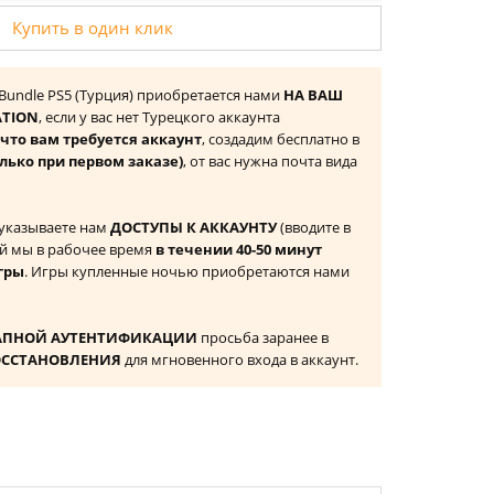
Купить в один клик
r Bundle PS5 (Турция) приобретается нами
НА ВАШ
ATION
, если у вас нет Турецкого аккаунта
то вам требуется аккаунт
, создадим бесплатно в
лько при первом заказе)
, от вас нужна почта вида
 указываете нам
ДОСТУПЫ К АККАУНТУ
(вводите в
й мы в рабочее время
в течении 40-50 минут
гры
. Игры купленные ночью приобретаются нами
АПНОЙ АУТЕНТИФИКАЦИИ
просьба заранее в
ОССТАНОВЛЕНИЯ
для мгновенного входа в аккаунт.