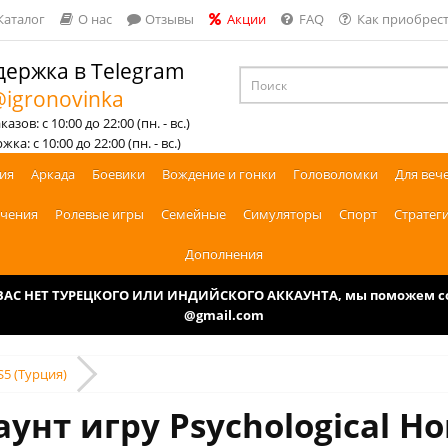
Каталог
О нас
Отзывы
Акции
FAQ
Как приобрест
ержка в Telegram
igronovinka
азов: с 10:00 до 22:00 (пн. - вс.)
ка: с 10:00 до 22:00 (пн. - вс.)
ия
Аркада
Боевики
Вождение и гонки
Головоломки
Для веч
чения
Ролевые игры
Семейные
Симуляторы
Спорт
Стратег
Дополнения
У ВАС НЕТ ТУРЕЦКОГО ИЛИ ИНДИЙСКОГО АККАУНТА, мы поможем соз
@gmail.com
S5 (Турция)
унт игру Psychological Ho