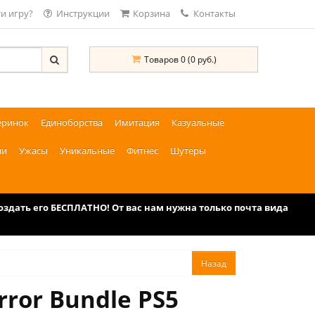
и игру?
Инструкции
Корзина
Контакты
Товаров 0 (0 руб.)
еринок
Единоборства
Имитация
Казуальные
ии
Ужасы
Уникальные
Фитнес
Шутеры
дать его БЕСПЛАТНО! От вас нам нужна только почта вида
rror Bundle PS5