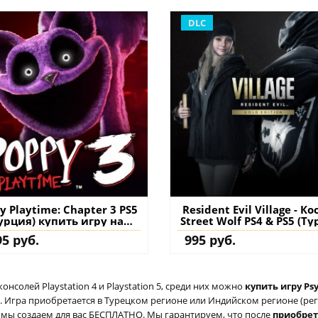
DLC
y Playtime: Chapter 3 PS5
Resident Evil Village - К
урция) купить игру на
Street Wolf PS4 & PS5 (Ту
аккаунт
купить дополнение 
95 руб.
995 руб.
аккаунт
солей Playstation 4 и Playstation 5, среди них можно
купить игру Psy
 Игра приобретается в Турецком регионе или Индийском регионе (реги
ый мы создаем для вас БЕСПЛАТНО. Мы гарантируем, что после
приобре