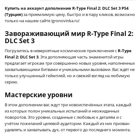
Купить на аккаунт дополнение R-Type Final 2: DLC Set 3 PS4
(Турция)
за приемлимую цену, быстро и в пару кликов, возможно
только на нашем сайте igronovinka.ru!
Завораживающий мир R-Type Final 2:
DLC Set 3
Погрузитесь в невероятные космические приключения с
R-Type
Final 2: DLC Set 3
. Эта дополняющая часть знаменитой игры
предлагает игрокам три совершенно новых уровня, наполненных
захватывающими битвами и уникальными вызовами. Вас ждёт не
только улучшенный геймплей, но и свежий взгляд на любимую
серию.
Мастерские уровни
В этом дополнении вас ждут три новоиспечённых этапа, каждый
из которых полон уникальных испытаний и неожиданных
поворотов. Это уровни, созданные с любовью к деталям и с
учётом пожеланий целевой аудитории. Каждый из них призван
удивлять и захватывать дух, от первого до последнего момента.