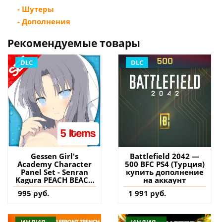
- Шутеры
- Дополнения
Рекомендуемые товары
DLC
DLC
Gessen Girl's
Battlefield 2042 —
Academy Character
500 BFC PS4 (Турция)
Panel Set - Senran
купить дополнение
Kagura PEACH BEACH
на аккаунт
SPLASH PS4 (Турция)
995 руб.
1 991 руб.
купить дополнение
на аккаунт