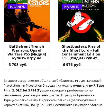
ИНДИЯ
ИНДИЯ
НА АНГЛ.
НА АНГЛ.
Battlefront Trench
Ghostbusters: Rise of
Warriors: Ops of
the Ghost Lord - Full
Warfare PS5 (Индия)
Containment Edition
купить игру на
PS5 (Индия) купить
аккаунт
игру на аккаунт
3 708 руб.
6 976 руб.
В нашем ассортименте обширная библиотека игр для консолей
Playstation 4 и Playstation 5, среди них можно
купить игру R-Type
Final 2: DLC Set 3 PS4 (Турция)
, которая приобретается по
сниженной цене специально для Вас. Игра приобретается в
Турецком регионе или Индийском регионе (регион указан в
характеристиках) по цене, ниже Российского Playstation Store на