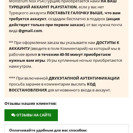
Monstrum Nox PS4 (Турция) приобретается нами
НА ВАШ
ТУРЕЦКИЙ АККАУНТ PLAYSTATION
, если у вас нет
Турецкого аккаунта
ПОСТАВЬТЕ ГАЛОЧКУ ВЫШЕ, что вам
требуется аккаунт
, создадим бесплатно в подарок
(акция
действует только при первом заказе)
, от вас нужна почта
вида
@gmail.com
.
** При оформлении заказа вы указываете нам
ДОСТУПЫ К
АККАУНТУ
(вводите в поле Комментарий) на который мы в
рабочее время
в течении 40-50 минут приобретаем
нужные вам игры
. Игры купленные ночью приобретаются
нами утром.
*** При включенной
ДВУХЭТАПНОЙ АУТЕНТИФИКАЦИИ
просьба заранее в комментарии выслать
КОД
ВОССТАНОВЛЕНИЯ
для мгновенного входа в аккаунт.
Отзывы наших клиентов:
ОТЗЫВЫ НА САЙТЕ
Оплачивайте удобным для вас способом: