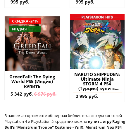
995 руб.
995 руб.
СКИДКА -24%
ИНДИЯ
NARUTO SHIPPUDEN:
GreedFall: The Dying
Ultimate Ninja
World PS5 (Индия)
STORM 4 PS4
купить
(Турция) купить
игру на аккаунт
5 342 руб.
6 976 руб.
2 995 руб.
В нашем ассортименте обширная библиотека игр для консолей
Playstation 4 и Playstation 5, среди них можно
купить игру Raging
Bull's "Monstrum Troupe" Costume - Ys IX: Monstrum Nox PS4