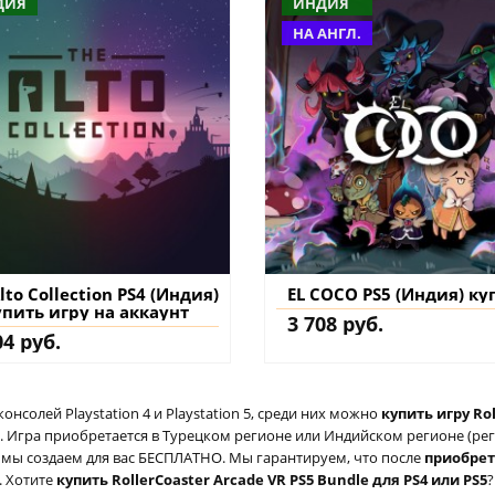
ДИЯ
ИНДИЯ
НА АНГЛ.
lto Collection PS4 (Индия)
EL COCO PS5 (Индия) ку
упить игру на аккаунт
3 708 руб.
04 руб.
солей Playstation 4 и Playstation 5, среди них можно
купить игру Rol
 Игра приобретается в Турецком регионе или Индийском регионе (реги
ый мы создаем для вас БЕСПЛАТНО. Мы гарантируем, что после
приобре
. Хотите
купить RollerCoaster Arcade VR PS5 Bundle для PS4 или PS5
?