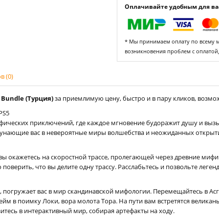
Оплачивайте удобным для вас
* Мы принимаем оплату по всему ми
возникновения проблем с оплатой
 (0)
 Bundle (Турция)
за приемлимую цену, быстро и в пару кликов, возмож
PS5
фических приключений, где каждое мгновение будоражит душу и выз
окунающие вас в невероятные миры волшебства и неожиданных открыт
е вы окажетесь на скоростной трассе, пролегающей через древние миф
оверить, что вы делите одну трассу. Расслабьтесь и позвольте легенд
, погружает вас в мир скандинавской мифологии. Перемещайтесь в Ас
ейм в поимку Локи, вора молота Тора. На пути вам встретятся велика
итесь в интерактивный мир, собирая артефакты на ходу.