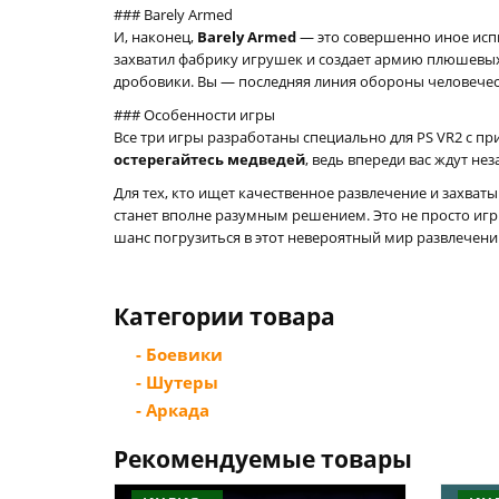
### Barely Armed
И, наконец,
Barely Armed
— это совершенно иное исп
захватил фабрику игрушек и создает армию плюшевых
дробовики. Вы — последняя линия обороны человечест
### Особенности игры
Все три игры разработаны специально для PS VR2 с п
остерегайтесь медведей
, ведь впереди вас ждут н
Для тех, кто ищет качественное развлечение и захва
станет вполне разумным решением. Это не просто иг
шанс погрузиться в этот невероятный мир развлечений
Категории товара
- Боевики
- Шутеры
- Аркада
Рекомендуемые товары