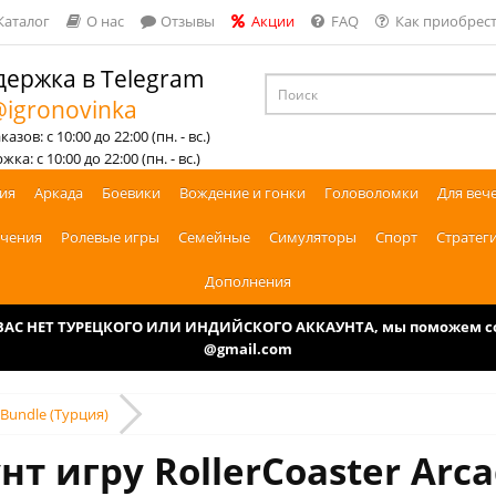
Каталог
О нас
Отзывы
Акции
FAQ
Как приобрест
ержка в Telegram
igronovinka
азов: с 10:00 до 22:00 (пн. - вс.)
ка: с 10:00 до 22:00 (пн. - вс.)
ия
Аркада
Боевики
Вождение и гонки
Головоломки
Для веч
чения
Ролевые игры
Семейные
Симуляторы
Спорт
Стратег
Дополнения
У ВАС НЕТ ТУРЕЦКОГО ИЛИ ИНДИЙСКОГО АККАУНТА, мы поможем соз
@gmail.com
 Bundle (Турция)
нт игру RollerCoaster Arca