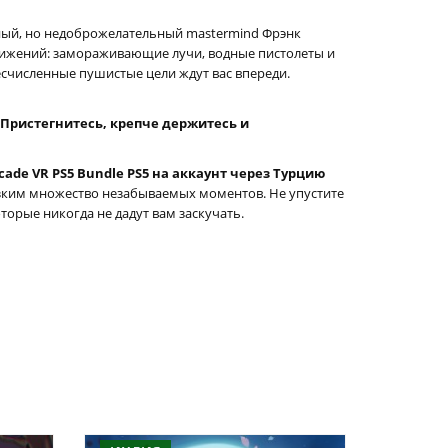
ный, но недоброжелательный mastermind Фрэнк
вижений: замораживающие лучи, водные пистолеты и
есчисленные пушистые цели ждут вас впереди.
Пристегнитесь, крепче держитесь и
rcade VR PS5 Bundle PS5 на аккаунт через Турцию
зким множество незабываемых моментов. Не упустите
торые никогда не дадут вам заскучать.