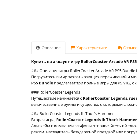
Описание
Характеристики
Отзывов
Купить на аккаунт игру RollerCoaster Arcade VR PS5
### Описание игры RollerCoaster Arcade VR PS5 Bundle 
Погрузитесь в мир захватывающих переживаний и ми
PS5 Bundle
предлагает три полные игры для PS VR2, 
### RollerCoaster Legends
Путешествие начинается с
RollerCoaster Legends
, гд
величественные руины и существа, с которыми сложно п
### RollerCoaster Legends II: Thor's Hammer
Вторая игра,
RollerCoaster Legends II: Thor's Hammer
Альвхейм в компании эльфов и отправляйтесь в Хельх
режим: насладитесь безудержной поездкой или погруз