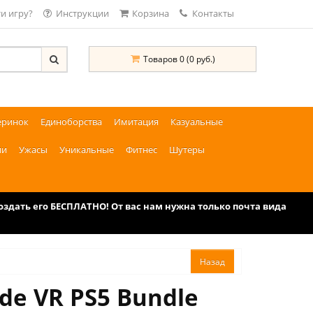
и игру?
Инструкции
Корзина
Контакты
Товаров 0 (0 руб.)
еринок
Единоборства
Имитация
Казуальные
ии
Ужасы
Уникальные
Фитнес
Шутеры
дать его БЕСПЛАТНО! От вас нам нужна только почта вида
de VR PS5 Bundle