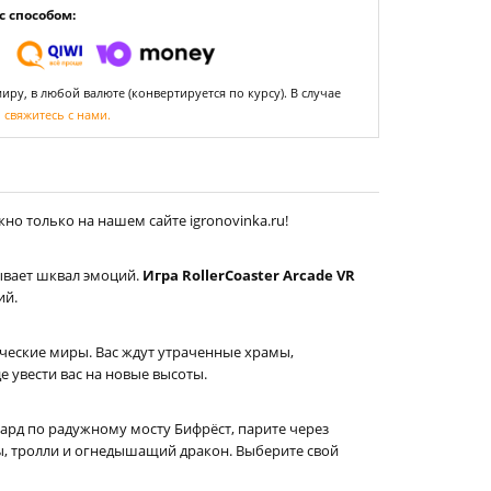
 способом:
ру, в любой валюте (конвертируется по курсу). В случае
,
свяжитесь с нами.
но только на нашем сайте igronovinka.ru!
ывает шквал эмоций.
Игра RollerCoaster Arcade VR
ий.
ические миры. Вас ждут утраченные храмы,
е увести вас на новые высоты.
гард по радужному мосту Бифрёст, парите через
ны, тролли и огнедышащий дракон. Выберите свой