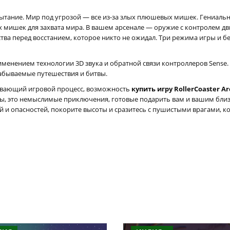
ытание. Мир под угрозой — все из-за злых плюшевых мишек. Гениаль
 мишек для захвата мира. В вашем арсенале — оружие с контролем д
ва перед восстанием, которое никто не ожидал. Три режима игры и б
рименением технологии 3D звука и обратной связи контроллеров Sense.
езабываемые путешествия и битвы.
тывающий игровой процесс, возможность
купить игру RollerCoaster A
ры, это немыслимые приключения, готовые подарить вам и вашим бли
 и опасностей, покорите высоты и сразитесь с пушистыми врагами, ко