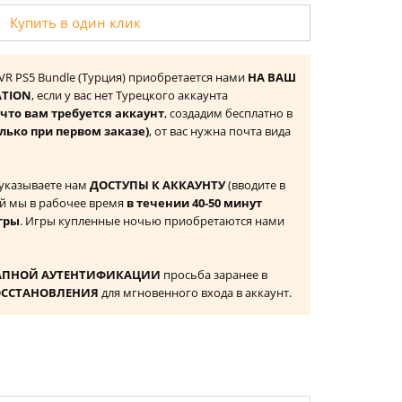
Купить в один клик
e VR PS5 Bundle (Турция) приобретается нами
НА ВАШ
ATION
, если у вас нет Турецкого аккаунта
то вам требуется аккаунт
, создадим бесплатно в
лько при первом заказе)
, от вас нужна почта вида
 указываете нам
ДОСТУПЫ К АККАУНТУ
(вводите в
й мы в рабочее время
в течении 40-50 минут
гры
. Игры купленные ночью приобретаются нами
АПНОЙ АУТЕНТИФИКАЦИИ
просьба заранее в
ОССТАНОВЛЕНИЯ
для мгновенного входа в аккаунт.