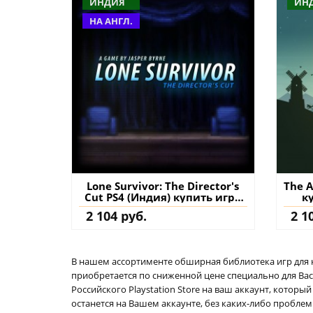
ИНДИЯ
ИН
НА АНГЛ.
Lone Survivor: The Director's
The A
Cut PS4 (Индия) купить игру
к
на аккаунт
2 104 руб.
2 1
В нашем ассортименте обширная библиотека игр для кон
приобретается по сниженной цене специально для Вас.
Российского Playstation Store на ваш аккаунт, котор
останется на Вашем аккаунте, без каких-либо проблем