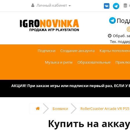
Личный кабинет
Подд
@
Обраб. зак
Тех. поддерж
Подписки
Создание аккаунта
Карты пополнен
Музыка и ритм
Образовательные
Приклю
АКЦИЯ! При заказе игры или подписки первый раз, ЕСЛИ 
Боевики
RollerCoaster Arcade VR PS5
Купить на аккау