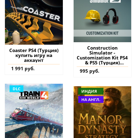
Construction
Coaster PS4 (Турция)
Simulator -
купить игру на
Customization Kit PS4
аккаунт
& PS5 (Турция)
купить дополнение
1 991 руб.
995 руб.
на аккаунт
DLC
ИНДИЯ
НА АНГЛ.