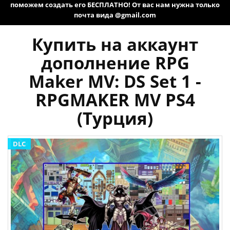
поможем создать его БЕСПЛАТНО! От вас нам нужна только
почта вида @gmail.com
Купить на аккаунт
дополнение RPG
Maker MV: DS Set 1 -
RPGMAKER MV PS4
(Турция)
DLC