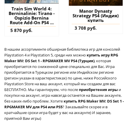
Train Sim World 4:
Manor Dynasty
Berninalinie: Tirano -
Strategy PS4 (Индия)
Ospizio Bernina
купить
Route Add-On PS4 &
PS5 (Турция) купить
3 708 руб.
5 870 руб.
дополнение на
аккаунт
В нашем ассортименте обширная библиотека игр для консолей
Playstation 4 и Playstation 5, среди них можно
купить игру RPG
Maker MV: DS Set 1 - RPGMAKER MV PS4 (Турция)
, которая
приобретается по сниженной цене специально для Вас. Игра
приобретается в Турецком регионе или Индийском регионе
(регион указан в характеристиках) по цене, ниже Российского
Playstation Store на ваш аккаунт, который мы создаем для вас
БЕСПЛАТНО. Мы гарантируем, что после
приобретения игры
и
покупки на аккаунт, игра навсегда останется на Вашем аккаунте,
без каких-либо проблем. Хотите
купить RPG Maker MV: DS Set 1 -
RPGMAKER MV для PS4 или PS5
? Заказывайте скорее и в
кратчайшие сроки игра будет у вас на аккаунте) И заранее,
приятной Вам игры)