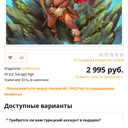
0 отзывов
/
Написать отзыв
2 995 руб.
Издатель:
indienova
Игра: Savage Age
Сравнить цену по регионам >>
Наличие: Есть в наличии
- Ознакомиться перед покупкой: FAQ (Часто задаваемые
вопросы)
Доступные варианты
Требуется ли вам турецкий аккаунт в подарок?