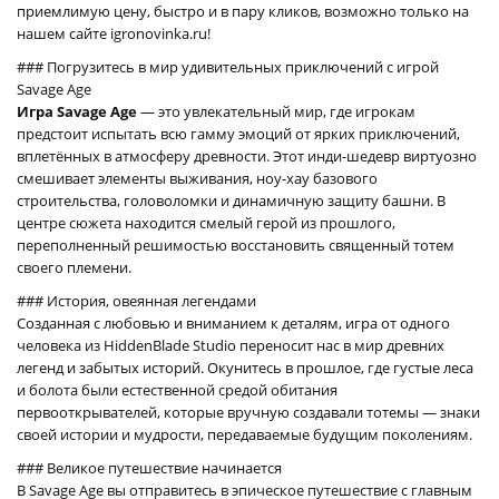
приемлимую цену, быстро и в пару кликов, возможно только на
нашем сайте igronovinka.ru!
### Погрузитесь в мир удивительных приключений с игрой
Savage Age
Игра Savage Age
— это увлекательный мир, где игрокам
предстоит испытать всю гамму эмоций от ярких приключений,
вплетённых в атмосферу древности. Этот инди-шедевр виртуозно
смешивает элементы выживания, ноу-хау базового
строительства, головоломки и динамичную защиту башни. В
центре сюжета находится смелый герой из прошлого,
переполненный решимостью восстановить священный тотем
своего племени.
### История, овеянная легендами
Созданная с любовью и вниманием к деталям, игра от одного
человека из HiddenBlade Studio переносит нас в мир древних
легенд и забытых историй. Окунитесь в прошлое, где густые леса
и болота были естественной средой обитания
первооткрывателей, которые вручную создавали тотемы — знаки
своей истории и мудрости, передаваемые будущим поколениям.
### Великое путешествие начинается
В Savage Age вы отправитесь в эпическое путешествие с главным