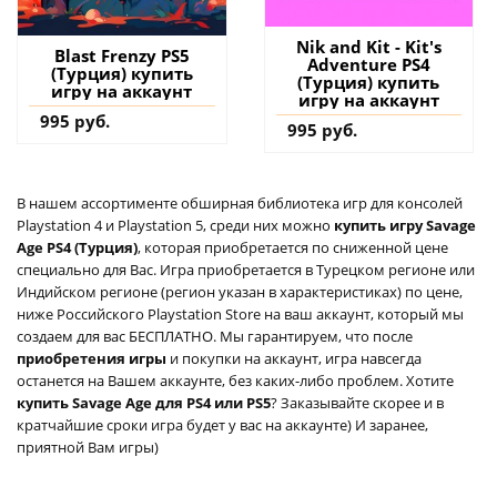
Nik and Kit - Kit's
Blast Frenzy PS5
Adventure PS4
(Турция) купить
(Турция) купить
игру на аккаунт
игру на аккаунт
995 руб.
995 руб.
В нашем ассортименте обширная библиотека игр для консолей
Playstation 4 и Playstation 5, среди них можно
купить игру Savage
Age PS4 (Турция)
, которая приобретается по сниженной цене
специально для Вас. Игра приобретается в Турецком регионе или
Индийском регионе (регион указан в характеристиках) по цене,
ниже Российского Playstation Store на ваш аккаунт, который мы
создаем для вас БЕСПЛАТНО. Мы гарантируем, что после
приобретения игры
и покупки на аккаунт, игра навсегда
останется на Вашем аккаунте, без каких-либо проблем. Хотите
купить Savage Age для PS4 или PS5
? Заказывайте скорее и в
кратчайшие сроки игра будет у вас на аккаунте) И заранее,
приятной Вам игры)