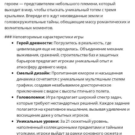
героем — представителем небольшого племени, который
выходит в мир, чтобы отыскать уникальный тотем с тремя
крыльями. Впереди его ждут неизведанные земли и
головокружительные тайны, обещающие массу романтических и
волнительных моментов.
### Неповторимые характеристики игры
Герой древности:
Погрузитесь в реальность, где
цивилизация еще не зародилась. Объединение механик
выживания, сражений, строительства баз и защитных
барьеров предлагает игрокам уникальный опыт и
атмосферу древнего мира.
Смелый дизайн:
Пропитанная юмором и насыщенная
динамика сочетается с уникальным мультяшным стилем
графики, создавая незабываемое доисторическое
приключение с видом с высоты птичьего полета.
Головоломки:
Игра предлагает широкий спектр задач,
которые требуют нестандартных решений. Каждое задание
полагается на креативное мышление, вызывая удивление и
восхищение даже у опытных игроков.
Уникальные уровни:
За 21 сюжетный уровень,
наполненный коллекционными предметами и тайными
уголками, игроки выйдут за рамки основного сюжета и