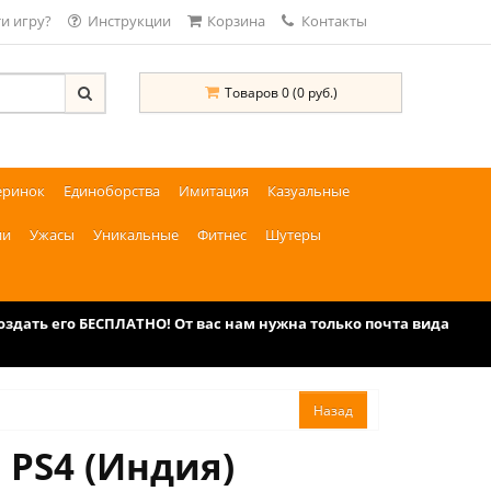
и игру?
Инструкции
Корзина
Контакты
Товаров 0 (0 руб.)
еринок
Единоборства
Имитация
Казуальные
ии
Ужасы
Уникальные
Фитнес
Шутеры
дать его БЕСПЛАТНО! От вас нам нужна только почта вида
 PS4 (Индия)