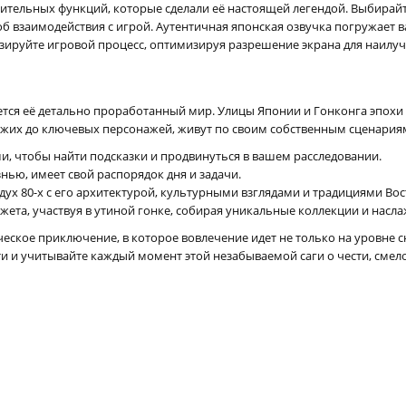
тельных функций, которые сделали её настоящей легендой. Выбирайт
взаимодействия с игрой. Аутентичная японская озвучка погружает ва
изируйте игровой процесс, оптимизируя разрешение экрана для наилу
тся её детально проработанный мир. Улицы Японии и Гонконга эпохи 1
ожих до ключевых персонажей, живут по своим собственным сценария
и, чтобы найти подсказки и продвинуться в вашем расследовании.
ью, имеет свой распорядок дня и задачи.
ух 80-х с его архитектурой, культурными взглядами и традициями Вос
жета, участвуя в утиной гонке, собирая уникальные коллекции и насл
пическое приключение, в которое вовлечение идет не только на уровне 
и и учитывайте каждый момент этой незабываемой саги о чести, смело