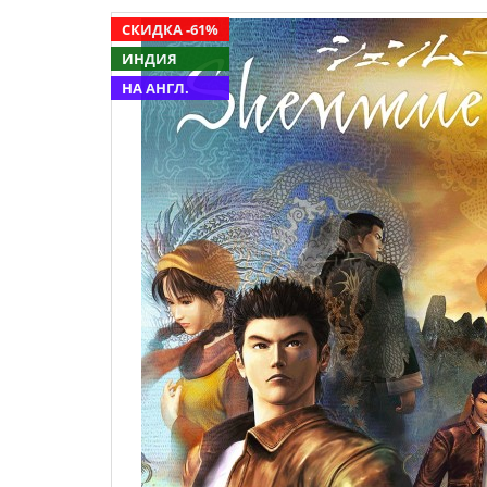
СКИДКА -61%
ИНДИЯ
НА АНГЛ.