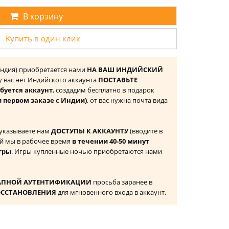
В корзину
Купить в один клик
(Индия) приобретается нами
НА ВАШ ИНДИЙСКИЙ
 у вас нет Индийского аккаунта
ПОСТАВЬТЕ
буется аккаунт
, создадим бесплатно в подарок
и первом заказе с Индии)
, от вас нужна почта вида
 указываете нам
ДОСТУПЫ К АККАУНТУ
(вводите в
й мы в рабочее время
в течении 40-50 минут
гры
. Игры купленные ночью приобретаются нами
АПНОЙ АУТЕНТИФИКАЦИИ
просьба заранее в
ОССТАНОВЛЕНИЯ
для мгновенного входа в аккаунт.