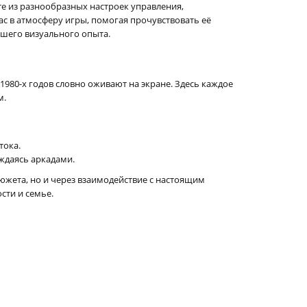
е из разнообразных настроек управления,
с в атмосферу игры, помогая прочувствовать её
чшего визуального опыта.
980-х годов словно оживают на экране. Здесь каждое
м.
тока.
аждаясь аркадами.
сюжета, но и через взаимодействие с настоящим
сти и семье.