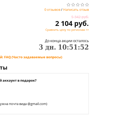
0 отзывов
/
Написать отзыв
5 342 руб.
2 104 руб.
Сравнить цену по регионам >>
До конца акции осталось
3
дн.
10
:
51
:
51
й: FAQ (Часто задаваемые вопросы)
нты
й аккаунт в подарок?
 нужна почта вида @gmail.com)