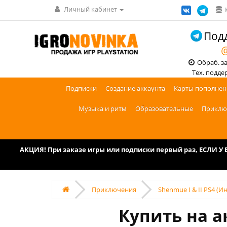
Личный кабинет
Подд
@
Обраб. зак
Тех. поддерж
Подписки
Создание аккаунта
Карты пополнен
Музыка и ритм
Образовательные
Приклю
АКЦИЯ! При заказе игры или подписки первый раз, ЕСЛИ 
Приключения
Shenmue I & II PS4 (И
Купить на а