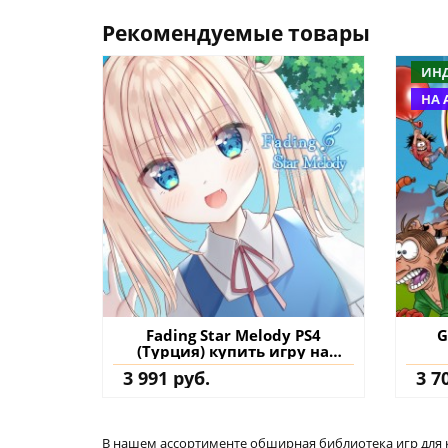
Рекомендуемые товары
ИН
НА 
Fading Star Melody PS4
G
(Турция) купить игру на
аккаунт
3 991 руб.
3 7
В нашем ассортименте обширная библиотека игр для кон