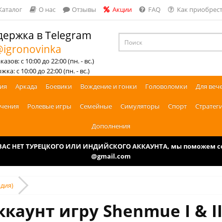
Каталог
О нас
Отзывы
Акции
FAQ
Как приобрест
ержка в Telegram
igronovinka
азов: с 10:00 до 22:00 (пн. - вс.)
ка: с 10:00 до 22:00 (пн. - вс.)
ия
Аркада
Боевики
Вождение и гонки
Головоломки
Для веч
чения
Ролевые игры
Семейные
Симуляторы
Спорт
Стратег
Дополнения
У ВАС НЕТ ТУРЕЦКОГО ИЛИ ИНДИЙСКОГО АККАУНТА, мы поможем соз
@gmail.com
ндия)
ккаунт игру Shenmue I & II