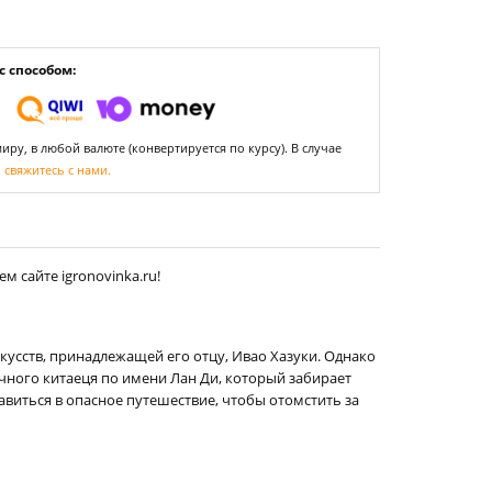
 способом:
ру, в любой валюте (конвертируется по курсу). В случае
,
свяжитесь с нами.
 сайте igronovinka.ru!
усств, принадлежащей его отцу, Ивао Хазуки. Однако
очного китаеця по имени Лан Ди, который забирает
виться в опасное путешествие, чтобы отомстить за