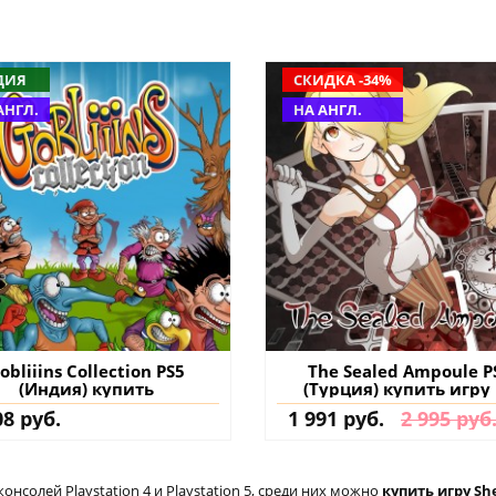
ДИЯ
СКИДКА -34%
АНГЛ.
НА АНГЛ.
obliiins Collection PS5
The Sealed Ampoule P
(Индия) купить
(Турция) купить игру
аккаунт
08 руб.
1 991 руб.
2 995 руб
солей Playstation 4 и Playstation 5, среди них можно
купить игру She