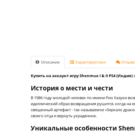
Описание
Характеристики
Отзывов
Купить на аккаунт игру Shenmue I & II PS4 (Индия)
з
История о мести и чести
В 1986 году молодой человек по имени Рио Хазуки во
идиллический образ возвращения рушится, когда на ег
священный артефакт - так называемое «Зеркало драко
своего отца и вернуть украденное.
Уникальные особенности She