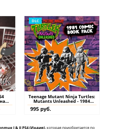
DLC
S4
Teenage Mutant Ninja Turtles:
 на
Mutants Unleashed - 1984
Comic Book Pack PS4 & PS5
.
995 руб.
(Турция) купить дополнение
на аккаунт
nmue I & II PS4 (Индия)
, которая приобретается по