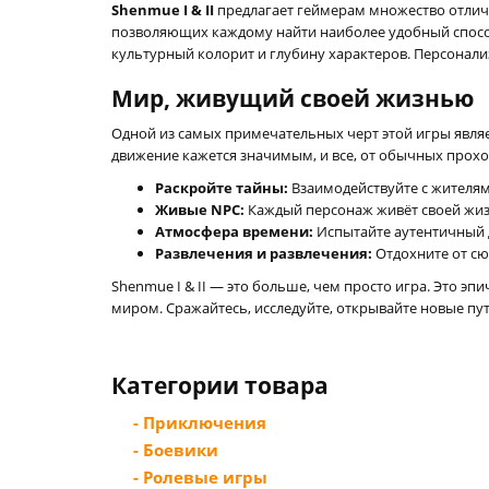
Shenmue I & II
предлагает геймерам множество отличи
позволяющих каждому найти наиболее удобный способ 
культурный колорит и глубину характеров. Персонал
Мир, живущий своей жизнью
Одной из самых примечательных черт этой игры являе
движение кажется значимым, и все, от обычных прох
Раскройте тайны:
Взаимодействуйте с жителям
Живые NPC:
Каждый персонаж живёт своей жизн
Атмосфера времени:
Испытайте аутентичный д
Развлечения и развлечения:
Отдохните от сю
Shenmue I & II — это больше, чем просто игра. Это э
миром. Сражайтесь, исследуйте, открывайте новые пут
Категории товара
- Приключения
- Боевики
- Ролевые игры