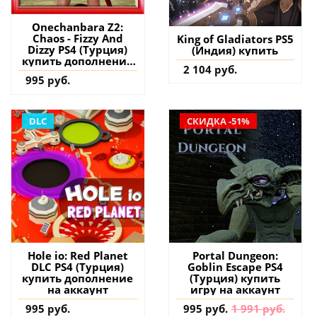
Onechanbara Z2:
Chaos - Fizzy And
King of Gladiators PS5
Dizzy PS4 (Турция)
(Индия) купить
купить дополнение
2 104 руб.
на аккаунт
995 руб.
DLC
СКИДКА -51%
Hole io: Red Planet
Portal Dungeon:
DLC PS4 (Турция)
Goblin Escape PS4
купить дополнение
(Турция) купить
на аккаунт
игру на аккаунт
995 руб.
995 руб.
1 991 руб.