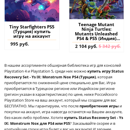
Teenage Mutant
Tiny Starfighters PS5
Ninja Turtles:
(Турция) купить
Mutants Unleashed
игру на аккаунт
PS4 & PS5 (Индия)
купить игру на
995 руб.
2 104 руб.
5 342 руб.
аккаунт
В нашем ассортименте обширная библиотека игр для консолей
Playstation 4 и Playstation 5, среди них можно
купить игру Status
Recovery Set - Ys IX: Monstrum Nox PS4 (Турция)
, которая
приобретается по сниженной цене специально для Вас. Игра
приобретается в Турецком регионе или Индийском регионе
(регион указан в характеристиках) по цене, ниже Российского
Playstation Store на ваш аккаунт, который мы создаем для вас
БЕСПЛАТНО. Мы гарантируем, что после
приобретения игры
и
покупки на аккаунт, игра навсегда останется на Вашем аккаунте,
без каких-либо проблем. Хотите
купить Status Recovery Set - Ys
IX: Monstrum Nox для PS4 или PS5
? Заказывайте скорее и в
кратчайшие сроки игра будет у вас на аккаунте) И заранее,