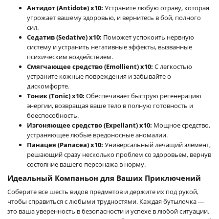
Антидот (Antidote) x10:
Устраните любую отраву, которая
угрожает вашему здоровью, и вернитесь в бой, полного
сил.
Седатив (Sedative) x10:
Поможет успокоить нервную
систему и устранить негативные эффекты, вызванные
психическим воздействием.
Смягчающее средство (Emollient) x10:
С легкостью
устраните кожные повреждения и забывайте о
дискомфорте.
Тоник (Tonic) x10:
Обеспечивает быструю регенерацию
энергии, возвращая ваше тело в полную готовность и
боеспособность.
Изгоняющее средство (Expellant) x10:
Мощное средство,
устраняющее любые вредоносные аномалии.
Панацея (Panacea) x10:
Универсальный лечащий элемент,
решающий сразу несколько проблем со здоровьем, вернув
состояние вашего персонажа в норму.
Идеальный Компаньон для Ваших Приключений
Соберите все шесть видов предметов и держите их под рукой,
чтобы справиться с любыми трудностями. Каждая бутылочка —
это ваша уверенность в безопасности и успехе в любой ситуации.