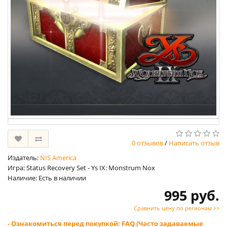
0 отзывов
/
Написать отзыв
Издатель:
NIS America
Игра: Status Recovery Set - Ys IX: Monstrum Nox
Наличие: Есть в наличии
995 руб.
Сравнить цену по регионам >>
- Ознакомиться перед покупкой: FAQ (Часто задаваемые