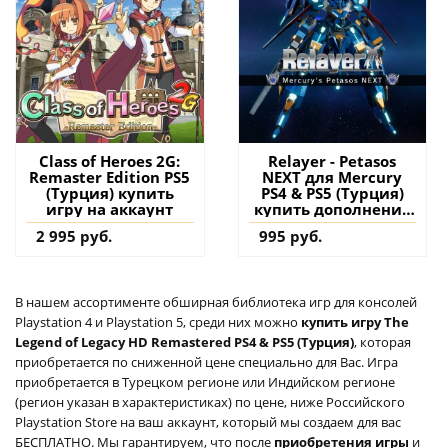
Class of Heroes 2G:
Relayer - Petasos
Remaster Edition PS5
NEXT для Mercury
(Турция) купить
PS4 & PS5 (Турция)
игру на аккаунт
купить дополнение
на аккаунт
2 995 руб.
995 руб.
В нашем ассортименте обширная библиотека игр для консолей
Playstation 4 и Playstation 5, среди них можно
купить игру The
Legend of Legacy HD Remastered PS4 & PS5 (Турция)
, которая
приобретается по сниженной цене специально для Вас. Игра
приобретается в Турецком регионе или Индийском регионе
(регион указан в характеристиках) по цене, ниже Российского
Playstation Store на ваш аккаунт, который мы создаем для вас
БЕСПЛАТНО. Мы гарантируем, что после
приобретения игры
и