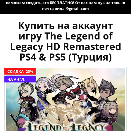
поможем создать его БЕСПЛАТНО! От вас нам нужна только
почта вида @gmail.com
Купить на аккаунт
игру The Legend of
Legacy HD Remastered
PS4 & PS5 (Турция)
СКИДКА -25%
НА АНГЛ.