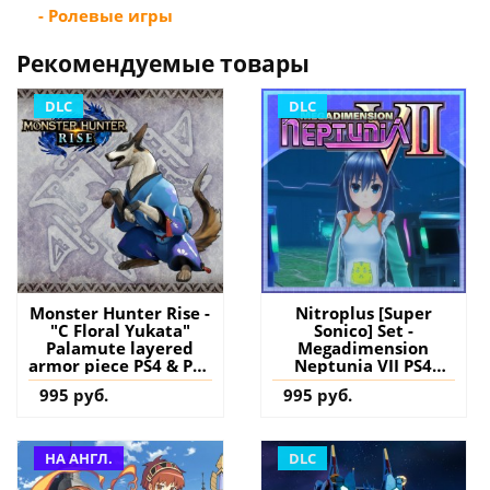
- Ролевые игры
Рекомендуемые товары
DLC
DLC
Monster Hunter Rise -
Nitroplus [Super
"C Floral Yukata"
Sonico] Set -
Palamute layered
Megadimension
armor piece PS4 & PS5
Neptunia VII PS4
(Турция) купить
(Турция) купить
995 руб.
995 руб.
дополнение на
дополнение на
аккаунт
аккаунт
НА АНГЛ.
DLC